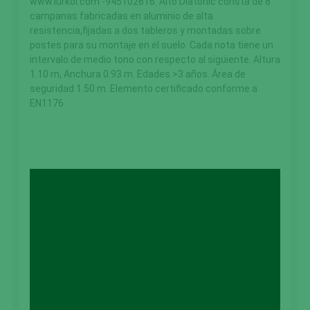
www.lurkoi.com -945102616. Alto Diatonic consta de 8
campanas fabricadas en aluminio de alta
resistencia,fijadas a dos tableros y montadas sobre
postes para su montaje en el suelo. Cada nota tiene un
intervalo de medio tono con respecto al siguiente. Altura
1.10 m, Anchura 0.93 m. Edades >3 años. Área de
seguridad 1.50 m. Elemento certificado conforme a
EN1176