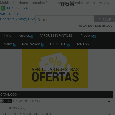
Mobiliario urbano e instalación de parques infantiles
CONTACTO
MAPA WEB
667 563 074
945 102 616
Contacto
-
info@lurkoi.com
USUARIOS REGISTRADOS
Inicio
empresa
PARQUES INFANTILES
Productos
Marcas
Realizaciones
CATALOGOS
TARIFAS
CATÁLOGO
AREAS DE JUEGO
TIROLINAS (27)
CONJUNTOS MODULARES (207)