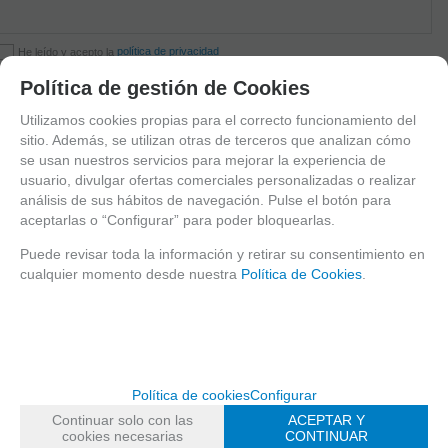
política de privacidad
He leído y acepto la
Política de gestión de Cookies
Utilizamos cookies propias para el correcto funcionamiento del
sitio. Además, se utilizan otras de terceros que analizan cómo
se usan nuestros servicios para mejorar la experiencia de
Home
AREAS DE JUEGO
JUEGOS MUSICALES
CAMPANAS
usuario, divulgar ofertas comerciales personalizadas o realizar
Alto Diatonic (sin soporte pared - solo
análisis de sus hábitos de navegación. Pulse el botón para
notas) PARA FIJAR A LA PARED
aceptarlas o “Configurar” para poder bloquearlas.
Puede revisar toda la información y retirar su consentimiento en
PPL.SON035-PARED
cualquier momento desde nuestra
Política de Cookies
.
Suministro de 8 campanas. Ref.
PPL.SON035 de LURKOI
www.lurkoi.com -945102616. Alto
Diatonic s/soporte pared consta
de 8 campanas fabricadas en
Política de cookies
Configurar
aluminio de alta resistencia fijadas
directamente sobre la pared.
Continuar solo con las
ACEPTAR Y
Cada nota tiene un intervalo de
cookies necesarias
CONTINUAR