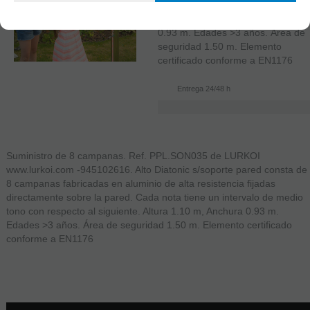
medio tono con respecto al
siguiente. Altura 1.10 m, Anchura
0.93 m. Edades >3 años. Área de
seguridad 1.50 m. Elemento
certificado conforme a EN1176
Entrega 24/48 h
Suministro de 8 campanas. Ref. PPL.SON035 de LURKOI
www.lurkoi.com -945102616. Alto Diatonic s/soporte pared consta de
8 campanas fabricadas en aluminio de alta resistencia fijadas
directamente sobre la pared. Cada nota tiene un intervalo de medio
tono con respecto al siguiente. Altura 1.10 m, Anchura 0.93 m.
Edades >3 años. Área de seguridad 1.50 m. Elemento certificado
conforme a EN1176