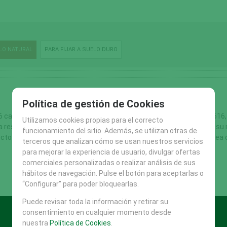
ELO NATURAL
PARA FIJAR A SUELO DURO
Política de gestión de Cookies
 6 campanas. Ref. PPL.SON036 de LURKOI www.lurkoi.com -945102616,
Utilizamos cookies propias para el correcto
ta resistencia,fijadas a dos tableros y montadas sobre postes para su 
funcionamiento del sitio. Además, se utilizan otras de
cto al siguiente. Altura 1.10 m, Anchura 0.70 m. Edades >3 años. Área
terceros que analizan cómo se usan nuestros servicios
para mejorar la experiencia de usuario, divulgar ofertas
comerciales personalizadas o realizar análisis de sus
hábitos de navegación. Pulse el botón para aceptarlas o
“Configurar” para poder bloquearlas.
Puede revisar toda la información y retirar su
consentimiento en cualquier momento desde
nuestra
Política de Cookies
.