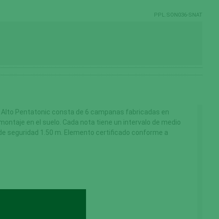
PPL.SON036-SNAT
 Alto Pentatonic consta de 6 campanas fabricadas en
montaje en el suelo. Cada nota tiene un intervalo de medio
 de seguridad 1.50 m. Elemento certificado conforme a