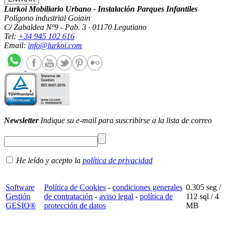
Lurkoi Mobiliario Urbano - Instalación Parques Infantiles
Polígono industrial Goiain
C/ Zabaldea Nº9 - Pab. 3 · 01170 Legutiano
Tel:
+34 945 102 616
Email:
info@lurkoi.com
Newsletter
Indique su e-mail para suscribirse a la lista de correo
He leído y acepto la
política de privacidad
Software
Política de Cookies
-
condiciones generales
0.305 seg /
Gestión
de contratación
-
aviso legal
-
política de
112 sql
/ 4
GESIO®
protección de datos
MB