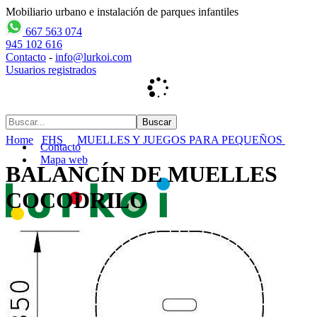
Mobiliario urbano e instalación de parques infantiles
667 563 074
945 102 616
Contacto
-
info@lurkoi.com
Usuarios registrados
Home
FHS
MUELLES Y JUEGOS PARA PEQUEÑOS
Contacto
Mapa web
BALANCÍN DE MUELLES
COCODRILO