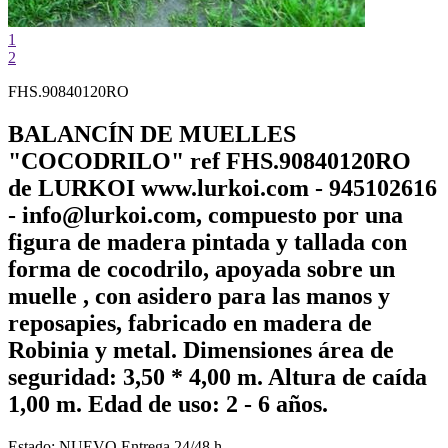
1
2
FHS.90840120RO
BALANCÍN DE MUELLES
"COCODRILO" ref FHS.90840120RO
de LURKOI www.lurkoi.com - 945102616
- info@lurkoi.com, compuesto por una
figura de madera pintada y tallada con
forma de cocodrilo, apoyada sobre un
muelle , con asidero para las manos y
reposapies, fabricado en madera de
Robinia y metal. Dimensiones área de
seguridad: 3,50 * 4,00 m. Altura de caída
1,00 m. Edad de uso: 2 - 6 años.
Estado:
NUEVO
Entrega 24/48 h