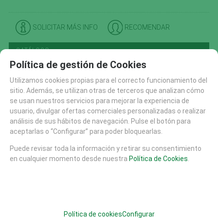
SOLICITAR MÁS INFO
RECOMENDAR
CATÁLOGO
Política de gestión de Cookies
AREAS DE JUEGO
MATERIALES
Utilizamos cookies propias para el correcto funcionamiento del
MOBILIARIO URBANO (26)
sitio. Además, se utilizan otras de terceros que analizan cómo
se usan nuestros servicios para mejorar la experiencia de
SUELOS DE SEGURIDAD
usuario, divulgar ofertas comerciales personalizadas o realizar
PISTAS SKATE
análisis de sus hábitos de navegación. Pulse el botón para
EQUIPAMIENTO DEPORTIVO (30)
aceptarlas o “Configurar” para poder bloquearlas.
FHS (704)
Puede revisar toda la información y retirar su consentimiento
ARENA Y AGUA (141)
en cualquier momento desde nuestra
Política de Cookies
.
CASAS Y TORRES (40)
MOBILIARIO Y EQUIPAMIENTO (102)
MOVIMIENTO (37)
MUELLES Y JUEGOS PARA PEQUEÑOS (48)
Política de cookies
Configurar