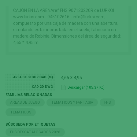
CAJÓN EN LA ARENAref FHS.907120220R de LURKOI
www.lurkoi.com - 945102616 - info@lurkoi.com,
compuesto por una caja de madera con una abertura,
simulando estar incrustada en el suelo, fabricado en
madera de Robinia. Dimensiones del área de seguridad:
4,65 * 4,95 m
AREA DE SEGURIDAD (M)
4,65 X 4,95
CAD 2D DWG
Descargar (105.37 Kb)
FAMILIAS RELACIONADAS
AREAS DE JUEGO
TEMATICOS Y FANTASIA
FHS
TEMÁTICOS
BÚSQUEDA POR ETIQUETAS
FHS DESCATALOGADOS 2026