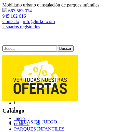
Mobiliario urbano e instalación de parques infantiles
667 563 074
945 102 616
Contacto
-
info@lurkoi.com
Usuarios registrados
Contacto
Mapa web
Catálogo
Inicio
AREAS DE JUEGO
empresa
PARQUES INFANTILES