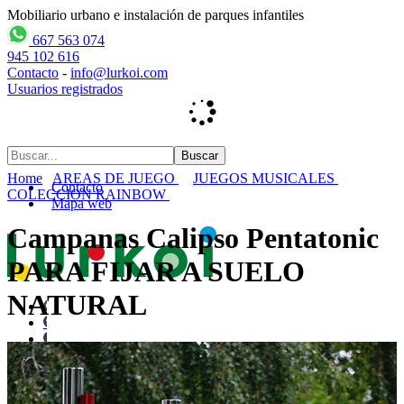
Mobiliario urbano e instalación de parques infantiles
667 563 074
945 102 616
Contacto
-
info@lurkoi.com
Usuarios registrados
Home
AREAS DE JUEGO
JUEGOS MUSICALES
Contacto
COLECCION RAINBOW
Mapa web
Campanas Calipso Pentatonic
PARA FIJAR A SUELO
NATURAL