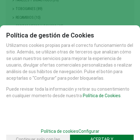
PANELES Y DIDACTICOS (59)
TOBOGANES (89)
RECAMBIOS (10)
CASITAS MESAS Y BANCOS (48)
Política de gestión de Cookies
COLUMPIOS (56)
PRIMERA INFANCIA (214)
Utilizamos cookies propias para el correcto funcionamiento del
sitio. Además, se utilizan otras de terceros que analizan cómo
NIÑOS PEQUEÑOS
se usan nuestros servicios para mejorar la experiencia de
ESCALADA , TREPA Y EQUILIBRIO (301)
usuario, divulgar ofertas comerciales personalizadas o realizar
GRANDES JUEGOS (14)
análisis de sus hábitos de navegación. Pulse el botón para
aceptarlas o “Configurar” para poder bloquearlas.
MUELLES Y BALANCINES (68)
TIOVIVOS , CARRUSELES Y DINAMICOS (25)
Puede revisar toda la información y retirar su consentimiento
en cualquier momento desde nuestra
Política de Cookies
.
PASARELAS (7)
ACCESORIOS AREAS JUEGO (1)
PUNTOS DE ENCUENTRO (117)
TEMATICOS Y FANTASIA (164)
Política de cookies
Configurar
TRAMPOLINES CAMAS ELASTICAS (17)
Continuar solo con las
ACEPTAR Y