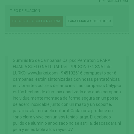
PPL.SON074-SNAT
TIPO DE FIJACION
PARA FIJAR A SUELO NATURAL
PARA FIJAR A SUELO DURO
Suministro de Campanas Calipso Pentatonic PARA
FIJAR A SUELO NATURAL Ref. PPL.SON074-SNAT de
LURKOI www.lurkoi.com - 945102616 compuesto por 6
campanas, están sintonizadas con notas pentatónicas
en vibrantes colores del arco iris. Las campanas Calypso
están hechas de aluminio anodizado con cada campana
individualmente montada de forma segura en un poste
de acero inoxidable junto con un mazo y un soporte,
para instalar en suelo natural. Cada nota produce un
tono claro y vivo con un sostenido largo. El acabado
pulido de aluminio anodizado no se astilla, descascara ni
pela y es estable a los rayos UV.