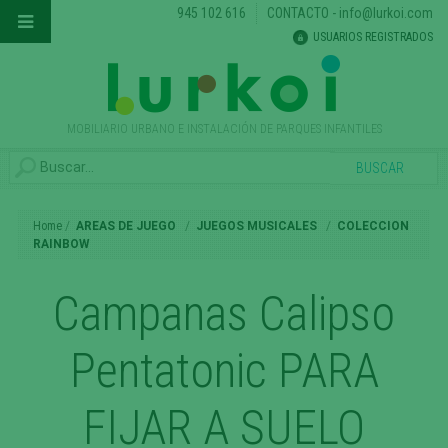
945 102 616
CONTACTO
-
info@lurkoi.com
USUARIOS REGISTRADOS
MOBILIARIO URBANO E INSTALACIÓN DE PARQUES INFANTILES
Home
AREAS DE JUEGO
JUEGOS MUSICALES
COLECCION
RAINBOW
Campanas Calipso
Pentatonic PARA
FIJAR A SUELO