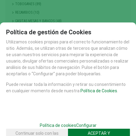
TOBOGANES (89)
RECAMBIOS (10)
CASITAS MESAS Y BANCOS (48)
COLUMPIOS (56)
Política de gestión de Cookies
PRIMERA INFANCIA (214)
Utilizamos cookies propias para el correcto funcionamiento del
NIÑOS PEQUEÑOS
sitio. Además, se utilizan otras de terceros que analizan cómo
se usan nuestros servicios para mejorar la experiencia de
ESCALADA , TREPA Y EQUILIBRIO (301)
usuario, divulgar ofertas comerciales personalizadas o realizar
GRANDES JUEGOS (14)
análisis de sus hábitos de navegación. Pulse el botón para
MUELLES Y BALANCINES (68)
aceptarlas o “Configurar” para poder bloquearlas.
TIOVIVOS , CARRUSELES Y DINAMICOS (25)
Puede revisar toda la información y retirar su consentimiento
PASARELAS (7)
en cualquier momento desde nuestra
Política de Cookies
.
ACCESORIOS AREAS JUEGO (1)
PUNTOS DE ENCUENTRO (117)
TEMATICOS Y FANTASIA (164)
TRAMPOLINES CAMAS ELASTICAS (17)
Política de cookies
Configurar
RECORRIDO PARKOUR (14)
Continuar solo con las
ACEPTAR Y