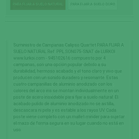
PARA FIJAR A SUELO NATURAL
PARA FIJAR A SUELO DURO
Suministro de Campanas Calipso Quartet PARA FIJAR A
SUELO NATURAL Ref. PPL.SON075-SNAT de LURKOI
www.lurkoi.com - 945102616 compuesto por 4
campanas, son una opción popular debido a su
durabilidad, hermoso acabado y el tono claro y vivo que
producen con un sonido duradero y resonante. Estas
cuatro campanillas de aluminio anodizado con los
colores del arco iris se montan individualmente en un
poste de acero inoxidable para fijar a suelo natural. El
acabado pulido de aluminio anodizado no se astilla,
descascara ni pela y es estable a los rayos UV. Cada
poste viene completo con un mallet minder para sujetar
el mazo de forma segura en su lugar cuando no está en
uso.