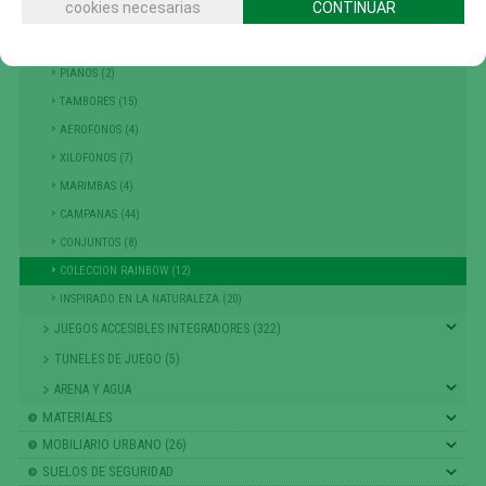
cookies necesarias
CONTINUAR
COMBINACIÓN TORRES (14)
JUEGOS MUSICALES (95)
PIANOS (2)
TAMBORES (15)
AEROFONOS (4)
XILOFONOS (7)
MARIMBAS (4)
CAMPANAS (44)
CONJUNTOS (8)
COLECCION RAINBOW (12)
INSPIRADO EN LA NATURALEZA (20)
JUEGOS ACCESIBLES INTEGRADORES (322)
TUNELES DE JUEGO (5)
ARENA Y AGUA
MATERIALES
MOBILIARIO URBANO (26)
SUELOS DE SEGURIDAD