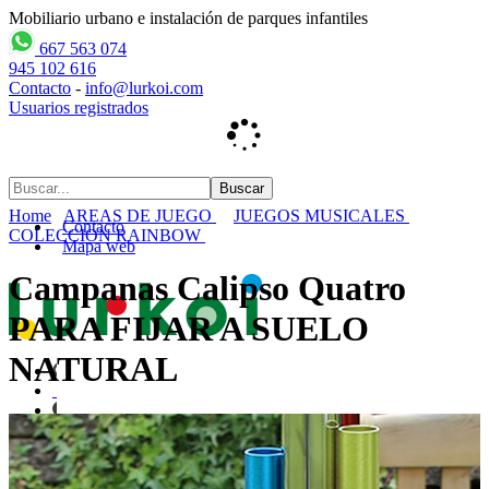
Mobiliario urbano e instalación de parques infantiles
667 563 074
945 102 616
Contacto
-
info@lurkoi.com
Usuarios registrados
Home
AREAS DE JUEGO
JUEGOS MUSICALES
Contacto
COLECCION RAINBOW
Mapa web
Campanas Calipso Quatro
PARA FIJAR A SUELO
NATURAL