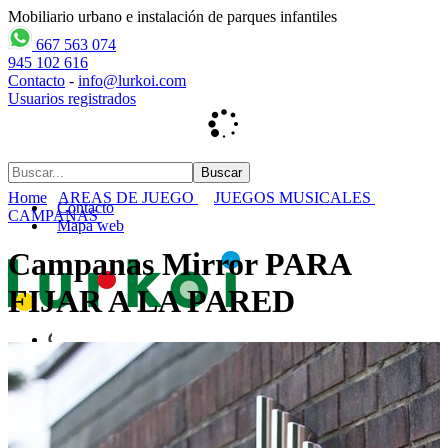
Mobiliario urbano e instalación de parques infantiles
667 563 074
945 102 616
Contacto
-
info@lurkoi.com
Usuarios registrados
Home
AREAS DE JUEGO
JUEGOS MUSICALES
Contacto
CAMPANAS
Mapa web
Campanas Mirror PARA
FIJAR A LA PARED