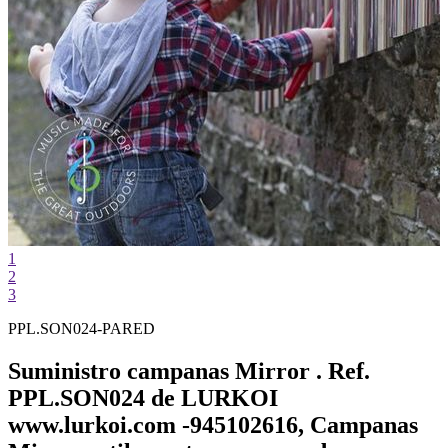
1
2
3
PPL.SON024-PARED
Suministro campanas Mirror . Ref.
PPL.SON024 de LURKOI
www.lurkoi.com -945102616, Campanas