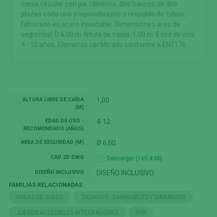
mesa circular con pie cilíndrico, dos bancos de dos
plazas cada uno y reposabrazos y respaldo de tubos,
fabricado en acero inoxidable. Dimensiones área de
seguridad: D 6,00 m Altura de caída: 1,00 m. Edad de uso:
4 - 12 años. Elemento certificado conforme a EN1176.
ALTURA LIBRE DE CAÍDA
1,00
(M)
EDAD DE USO -
4-12
RECOMENDADO (AÑOS)
AREA DE SEGURIDAD (M)
Ø 6,00
CAD 2D DWG
Descargar (165.4 Kb)
DISEÑO INCLUSIVO
DISEÑO INCLUSIVO
FAMILIAS RELACIONADAS
AREAS DE JUEGO
TIOVIVOS , CARRUSELES Y DINAMICOS
JUEGOS ACCESIBLES INTEGRADORES
FHS