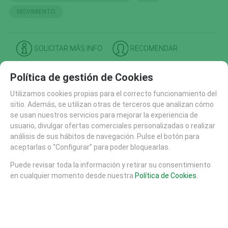
MOVIMIENTO
SOLICITAR MÁS INFO
RECOMENDAR
CATÁLOGO
Política de gestión de Cookies
AREAS DE JUEGO
Utilizamos cookies propias para el correcto funcionamiento del
MATERIALES
sitio. Además, se utilizan otras de terceros que analizan cómo
MOBILIARIO URBANO (26)
se usan nuestros servicios para mejorar la experiencia de
usuario, divulgar ofertas comerciales personalizadas o realizar
SUELOS DE SEGURIDAD
análisis de sus hábitos de navegación. Pulse el botón para
PISTAS SKATE
aceptarlas o “Configurar” para poder bloquearlas.
EQUIPAMIENTO DEPORTIVO (30)
FHS (704)
Puede revisar toda la información y retirar su consentimiento
en cualquier momento desde nuestra
Política de Cookies
.
ARENA Y AGUA (141)
CASAS Y TORRES (40)
MOBILIARIO Y EQUIPAMIENTO (102)
MOVIMIENTO (37)