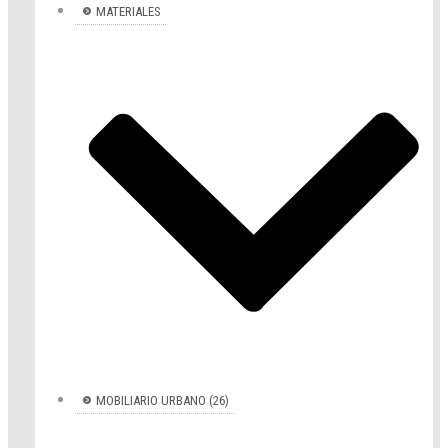
MATERIALES
D
S
-
T
E
I
A
MOBILIARIO URBANO (26)