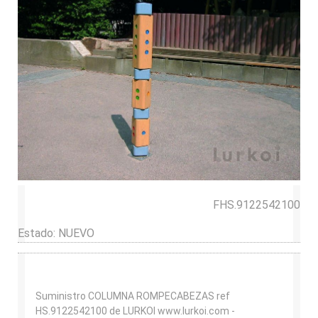
FHS.9122542100
Estado:
NUEVO
Suministro COLUMNA ROMPECABEZAS ref
HS.9122542100 de LURKOI www.lurkoi.com -