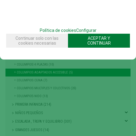
RECAMBIOS (10)
CASITAS MESAS Y BANCOS (48)
COLUMPIOS (56)
COLUMPIOS PENDULO (3)
Política de cookies
Configurar
COLUMPIO HAMACA (2)
Continuar solo con las
ACEPTAR Y
COLUMPIOS 1 PLAZA (11)
cookies necesarias
CONTINUAR
COLUMPIOS 2 PLAZAS (21)
COLUMPIOS 3 PLAZAS (8)
COLUMPIOS 4 PLAZAS (10)
COLUMPIOS ADAPTADOS ACCESIBLE (5)
COLUMPIOS CUNA (7)
COLUMPIOS MULTIPLES Y COLECTIVOS (20)
COLUMPIOS NIDO (13)
PRIMERA INFANCIA (214)
NIÑOS PEQUEÑOS
ESCALADA , TREPA Y EQUILIBRIO (301)
GRANDES JUEGOS (14)