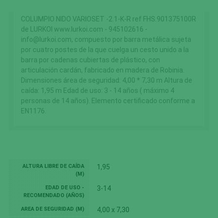
COLUMPIO NIDO VARIOSET -2.1-K-R ref FHS.901375100R
de LURKOI www.lurkoi.com - 945102616 -
info@lurkoi.com, compuesto por barra metálica sujeta
por cuatro postes de la que cuelga un cesto unido a la
barra por cadenas cubiertas de plástico, con
articulación cardán, fabricado en madera de Robinia.
Dimensiones área de seguridad: 4,00 * 7,30 m Altura de
caída: 1,95 m Edad de uso: 3 - 14 años ( máximo 4
personas de 14 años). Elemento certificado conforme a
EN1176.
ALTURA LIBRE DE CAÍDA
1,95
(M)
EDAD DE USO -
3-14
RECOMENDADO (AÑOS)
AREA DE SEGURIDAD (M)
4,00 x 7,30