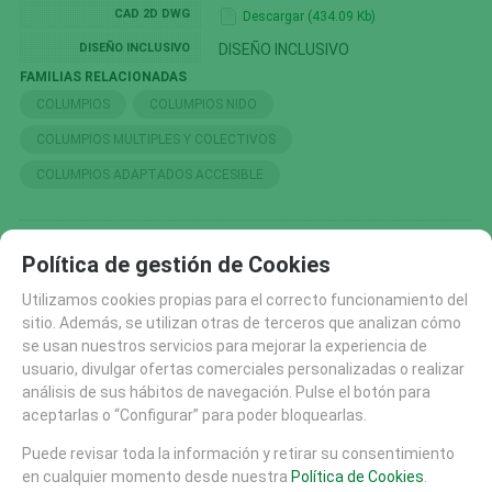
CAD 2D DWG
Descargar (434.09 Kb)
DISEÑO INCLUSIVO
DISEÑO INCLUSIVO
FAMILIAS RELACIONADAS
COLUMPIOS
COLUMPIOS NIDO
COLUMPIOS MULTIPLES Y COLECTIVOS
COLUMPIOS ADAPTADOS ACCESIBLE
SOLICITAR MÁS INFO
RECOMENDAR
Política de gestión de Cookies
Utilizamos cookies propias para el correcto funcionamiento del
CATÁLOGO
sitio. Además, se utilizan otras de terceros que analizan cómo
AREAS DE JUEGO
se usan nuestros servicios para mejorar la experiencia de
usuario, divulgar ofertas comerciales personalizadas o realizar
TIROLINAS (27)
análisis de sus hábitos de navegación. Pulse el botón para
CONJUNTOS MODULARES (207)
aceptarlas o “Configurar” para poder bloquearlas.
PANELES Y DIDACTICOS (59)
Puede revisar toda la información y retirar su consentimiento
TOBOGANES (89)
en cualquier momento desde nuestra
Política de Cookies
.