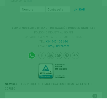
TRABAJADORES
LURKOI MOBILIARIO URBANO - INSTALACIÓN PARQUES INFANTILES
POLÍGONO INDUSTRIAL GOIAIN
C/ ZABALDEA Nº9 - PAB. 3 · 01170 LEGUTIANO
TEL:
+34 945 102 616
EMAIL:
info@lurkoi.com
NEWSLETTER
INDIQUE SU E-MAIL PARA SUSCRIBIRSE A LA LISTA DE
CORREO
HE LEÍDO Y ACEPTO LA
POLÍTICA DE PRIVACIDAD