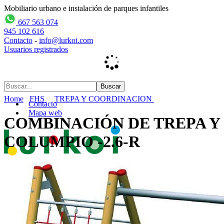
Mobiliario urbano e instalación de parques infantiles
667 563 074
945 102 616
Contacto
-
info@lurkoi.com
Usuarios registrados
Home
FHS
TREPA Y COORDINACION
Contacto
Mapa web
COMBINACIÓN DE TREPA Y
COLUMPIO -2.6-R
Inicio
empresa
PARQUES INFANTILES