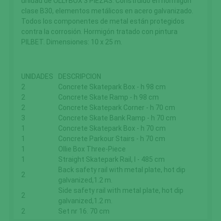
unidad de OLLYBOX 3 PIEZAS. Construido en hormigón
clase B30, elementos metálicos en acero galvanizado.
Todos los componentes de metal están protegidos
contra la corrosión. Hormigón tratado con pintura
PILBET. Dimensiones: 10 x 25 m.
UNIDADES
DESCRIPCION
2
Concrete Skatepark Box - h 98 cm
2
Concrete Skate Ramp - h 98 cm
2
Concrete Skatepark Corner - h 70 cm
3
Concrete Skate Bank Ramp - h 70 cm
1
Concrete Skatepark Box - h 70 cm
1
Concrete Parkour Stairs - h 70 cm
1
Ollie Box Three-Piece
1
Straight Skatepark Rail, l - 485 cm
Back safety rail with metal plate, hot dip
2
galvanized,1.2 m.
Side safety rail with metal plate, hot dip
2
galvanized,1.2 m.
2
Set nr 16. 70 cm