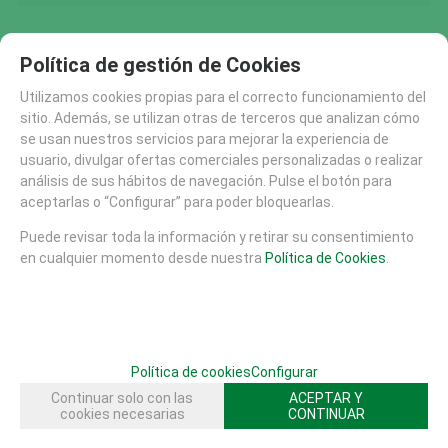
Política de gestión de Cookies
FAMILIAS RELACIONADAS
Utilizamos cookies propias para el correcto funcionamiento del
PISTAS SKATE HORMIGON PREFABRICADO
sitio. Además, se utilizan otras de terceros que analizan cómo
se usan nuestros servicios para mejorar la experiencia de
usuario, divulgar ofertas comerciales personalizadas o realizar
SOLICITAR MÁS INFO
RECOMENDAR
análisis de sus hábitos de navegación. Pulse el botón para
aceptarlas o “Configurar” para poder bloquearlas.
CATÁLOGO
Puede revisar toda la información y retirar su consentimiento
AREAS DE JUEGO
en cualquier momento desde nuestra
Política de Cookies
.
MATERIALES
MOBILIARIO URBANO (26)
SUELOS DE SEGURIDAD
PISTAS SKATE
Política de cookies
Configurar
PISTAS SKATE HORMIGON PREFABRICADO (29)
Continuar solo con las
ACEPTAR Y
EQUIPAMIENTO DEPORTIVO (30)
cookies necesarias
CONTINUAR
FHS (704)