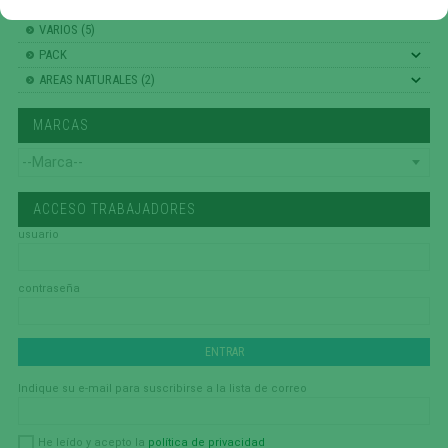
TERCERA EDAD
VARIOS (5)
PACK
AREAS NATURALES (2)
MARCAS
ACCESO TRABAJADORES
usuario
contraseña
Indique su e-mail para suscribirse a la lista de correo
política de privacidad
He leído y acepto la