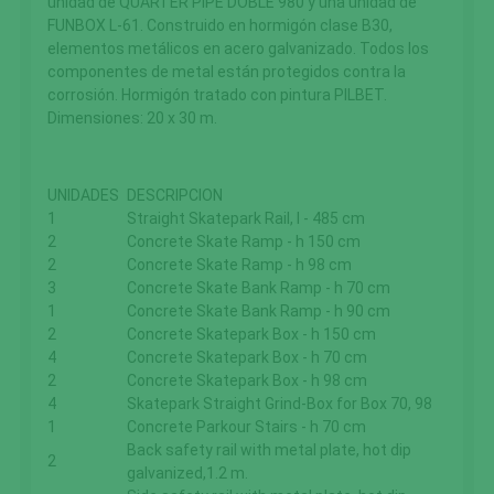
unidad de QUARTER PIPE DOBLE 980 y una unidad de
FUNBOX L-61. Construido en hormigón clase B30,
elementos metálicos en acero galvanizado. Todos los
componentes de metal están protegidos contra la
corrosión. Hormigón tratado con pintura PILBET.
Dimensiones: 20 x 30 m.
UNIDADES
DESCRIPCION
1
Straight Skatepark Rail, l - 485 cm
2
Concrete Skate Ramp - h 150 cm
2
Concrete Skate Ramp - h 98 cm
3
Concrete Skate Bank Ramp - h 70 cm
1
Concrete Skate Bank Ramp - h 90 cm
2
Concrete Skatepark Box - h 150 cm
4
Concrete Skatepark Box - h 70 cm
2
Concrete Skatepark Box - h 98 cm
4
Skatepark Straight Grind-Box for Box 70, 98
1
Concrete Parkour Stairs - h 70 cm
Back safety rail with metal plate, hot dip
2
galvanized,1.2 m.