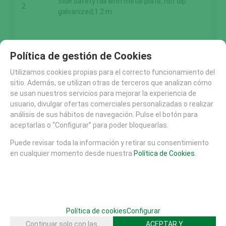
Side safety rail with metal plate, hot dip
2
galvanized,1.2 m.
Política de gestión de Cookies
Utilizamos cookies propias para el correcto funcionamiento del
sitio. Además, se utilizan otras de terceros que analizan cómo
FAMILIAS RELACIONADAS
se usan nuestros servicios para mejorar la experiencia de
PISTAS SKATE HORMIGON PREFABRICADO
usuario, divulgar ofertas comerciales personalizadas o realizar
análisis de sus hábitos de navegación. Pulse el botón para
aceptarlas o “Configurar” para poder bloquearlas.
SOLICITAR MÁS INFO
RECOMENDAR
Puede revisar toda la información y retirar su consentimiento
en cualquier momento desde nuestra
Política de Cookies
.
CATÁLOGO
AREAS DE JUEGO
MATERIALES
MOBILIARIO URBANO (26)
SUELOS DE SEGURIDAD
Política de cookies
Configurar
PISTAS SKATE
Continuar solo con las
ACEPTAR Y