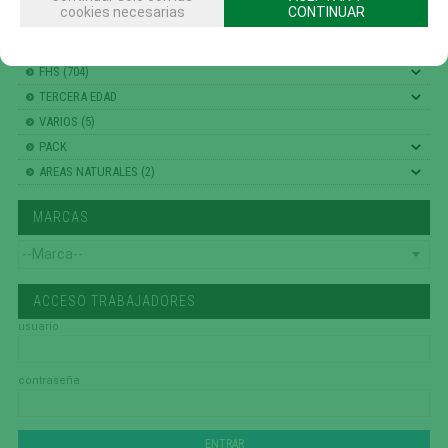
cookies necesarias
CONTINUAR
PISTAS SKATE HORMIGON PREFABRICADO (29)
EQUIPAMIENTO DEPORTIVO (30)
FHS (704)
TERCERA EDAD
VARIOS (5)
PACK
AREAS NATURALES (2)
MARCAS
ACCESO TRABAJADORES
usuario
contraseña