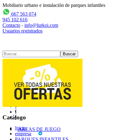
Mobiliario urbano e instalación de parques infantiles
667 563 074
945 102 616
Contacto
-
info@lurkoi.com
Usuarios registrados
Contacto
Mapa web
Catálogo
Inicio
AREAS DE JUEGO
empresa
PARQUES INFANTILES