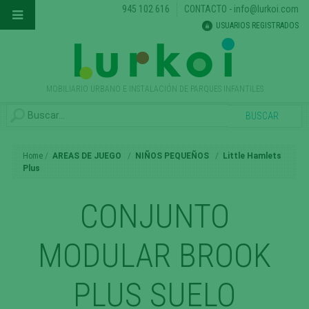
945 102 616
CONTACTO
-
info@lurkoi.com
USUARIOS REGISTRADOS
MOBILIARIO URBANO E INSTALACIÓN DE PARQUES INFANTILES
Home
AREAS DE JUEGO
NIÑOS PEQUEÑOS
Little Hamlets
Plus
CONJUNTO
MODULAR BROOK
PLUS SUELO