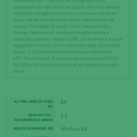
www.lurkoi.com - 945102616 - info@lurkoi.com,
compuesto por dos torres en ángulo, una torre mirador
triangular, tobogán de polietileno, escalera, rampa de
trepa, red de travesía curva, tazón y dos paneles de
juegos. Posibilidad de tejado. Color: azul, amarillo y
naranja. Fabricado en madera laminada tratada y
torneada, paneles y tejado en HPL. Dimensiones área de
seguridad: 9,9 x 6,6 x 3,4 m. Altura de caída: 0,9 m. Edad
de uso: 2-5 años. Elemento certificado conforme a
EN1176 y Kitemark. Preparado para instalar en SUELO
NATURAL. Incluye soportes de acero galvanizado para
tierra.
ALTURA LIBRE DE CAÍDA
0,9
(M)
EDAD DE USO -
2-5
RECOMENDADO (AÑOS)
AREA DE SEGURIDAD (M)
9,9 x 6,6 x 3,4