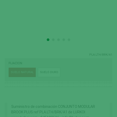
PLA.LTH/BRK/A1
FIJACION
SUELO NATURAL
SUELO DURO
Suministro de combinación CONJUNTO MODULAR
BROOK PLUS ref PLA.LTH/BRK/A1 de LURKOI