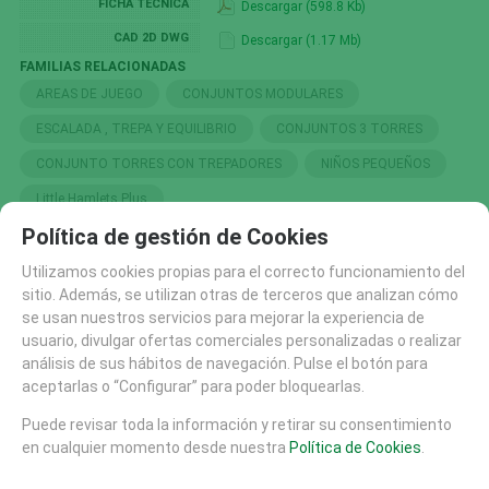
FICHA TÉCNICA
Descargar (598.8 Kb)
CAD 2D DWG
Descargar (1.17 Mb)
FAMILIAS RELACIONADAS
AREAS DE JUEGO
CONJUNTOS MODULARES
ESCALADA , TREPA Y EQUILIBRIO
CONJUNTOS 3 TORRES
CONJUNTO TORRES CON TREPADORES
NIÑOS PEQUEÑOS
Little Hamlets Plus
Política de gestión de Cookies
Utilizamos cookies propias para el correcto funcionamiento del
SOLICITAR MÁS INFO
RECOMENDAR
sitio. Además, se utilizan otras de terceros que analizan cómo
se usan nuestros servicios para mejorar la experiencia de
CATÁLOGO
usuario, divulgar ofertas comerciales personalizadas o realizar
AREAS DE JUEGO
análisis de sus hábitos de navegación. Pulse el botón para
aceptarlas o “Configurar” para poder bloquearlas.
TIROLINAS (27)
CONJUNTOS MODULARES (207)
Puede revisar toda la información y retirar su consentimiento
en cualquier momento desde nuestra
Política de Cookies
.
PANELES Y DIDACTICOS (59)
TOBOGANES (89)