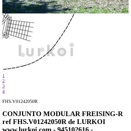
1
2
3
4
FHS.V01242050R
CONJUNTO MODULAR FREISING-R
ref FHS.V01242050R de LURKOI
www.lurkoi.com - 945102616 -