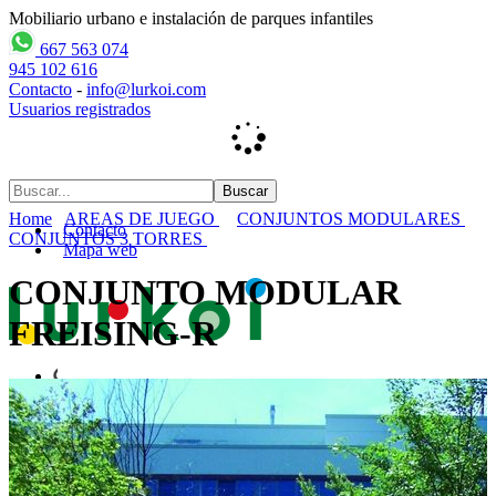
Mobiliario urbano e instalación de parques infantiles
667 563 074
945 102 616
Contacto
-
info@lurkoi.com
Usuarios registrados
Home
AREAS DE JUEGO
CONJUNTOS MODULARES
Contacto
CONJUNTOS 3 TORRES
Mapa web
CONJUNTO MODULAR
FREISING-R