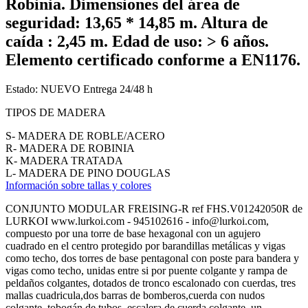
Robinia. Dimensiones del área de
seguridad: 13,65 * 14,85 m. Altura de
caída : 2,45 m. Edad de uso: > 6 años.
Elemento certificado conforme a EN1176.
Estado:
NUEVO
Entrega 24/48 h
TIPOS DE MADERA
S- MADERA DE ROBLE/ACERO
R- MADERA DE ROBINIA
K- MADERA TRATADA
L- MADERA DE PINO DOUGLAS
Información sobre tallas y colores
CONJUNTO MODULAR FREISING-R ref FHS.V01242050R de
LURKOI www.lurkoi.com - 945102616 - info@lurkoi.com,
compuesto por una torre de base hexagonal con un agujero
cuadrado en el centro protegido por barandillas metálicas y vigas
como techo, dos torres de base pentagonal con poste para bandera y
vigas como techo, unidas entre si por puente colgante y rampa de
peldaños colgantes, dotados de tronco escalonado con cuerdas, tres
mallas cuadricula,dos barras de bomberos,cuerda con nudos
colgante, tobogán de tubos, escalera de cuerda colgante, un