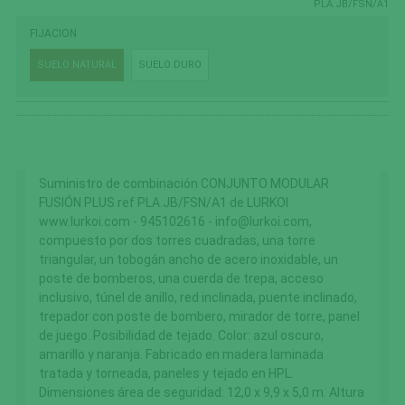
PLA.JB/FSN/A1
FIJACION
SUELO NATURAL
SUELO DURO
Suministro de combinación CONJUNTO MODULAR
FUSIÓN PLUS ref PLA.JB/FSN/A1 de LURKOI
www.lurkoi.com - 945102616 - info@lurkoi.com,
compuesto por dos torres cuadradas, una torre
triangular, un tobogán ancho de acero inoxidable, un
poste de bomberos, una cuerda de trepa, acceso
inclusivo, túnel de anillo, red inclinada, puente inclinado,
trepador con poste de bombero, mirador de torre, panel
de juego. Posibilidad de tejado. Color: azul oscuro,
amarillo y naranja. Fabricado en madera laminada
tratada y torneada, paneles y tejado en HPL.
Dimensiones área de seguridad: 12,0 x 9,9 x 5,0 m. Altura