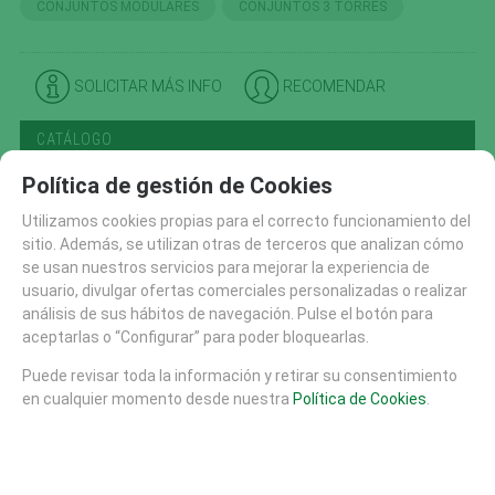
CONJUNTOS MODULARES
CONJUNTOS 3 TORRES
SOLICITAR MÁS INFO
RECOMENDAR
CATÁLOGO
AREAS DE JUEGO
Política de gestión de Cookies
TIROLINAS (27)
Utilizamos cookies propias para el correcto funcionamiento del
CONJUNTOS MODULARES (207)
sitio. Además, se utilizan otras de terceros que analizan cómo
CONJUNTOS 1 TORRE (80)
se usan nuestros servicios para mejorar la experiencia de
usuario, divulgar ofertas comerciales personalizadas o realizar
CONJUNTOS 2 TORRES (47)
análisis de sus hábitos de navegación. Pulse el botón para
CONJUNTOS 3 TORRES (46)
aceptarlas o “Configurar” para poder bloquearlas.
CONJUNTOS + 4 TORRES (44)
Puede revisar toda la información y retirar su consentimiento
PANELES Y DIDACTICOS (59)
en cualquier momento desde nuestra
Política de Cookies
.
TOBOGANES (89)
RECAMBIOS (10)
CASITAS MESAS Y BANCOS (48)