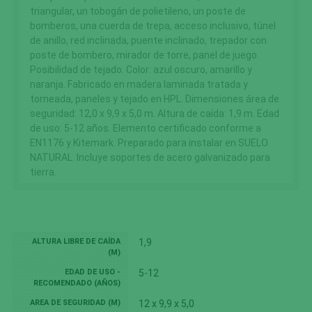
recordar los elementos que integran un pedido, realizar el
triangular, un tobogán de polietileno, un poste de
proceso de compra de un pedido, gestionar el pago, controlar el
bomberos, una cuerda de trepa, acceso inclusivo, túnel
fraude vinculado a la seguridad del servicio, realizar la solicitud
de anillo, red inclinada, puente inclinado, trepador con
de inscripción o participación en un evento, utilizar elementos
poste de bombero, mirador de torre, panel de juego.
de seguridad durante la navegación, almacenar contenidos
Posibilidad de tejado. Color: azul oscuro, amarillo y
para la difusión de vídeos o sonido, habilitar contenidos
naranja. Fabricado en madera laminada tratada y
dinámicos o compartir contenidos a través de redes sociales.
torneada, paneles y tejado en HPL. Dimensiones área de
seguridad: 12,0 x 9,9 x 5,0 m. Altura de caída: 1,9 m. Edad
Cookies de análisis
de uso: 5-12 años. Elemento certificado conforme a
Son aquellas que permiten al responsable de las mismas el
EN1176 y Kitemark. Preparado para instalar en SUELO
seguimiento y análisis del comportamiento de los usuarios de
NATURAL. Incluye soportes de acero galvanizado para
los sitios web a los que están vinculadas, incluida la
tierra.
cuantificación de los impactos de los anuncios. La información
recogida mediante este tipo de cookies se utiliza en la
medición de la actividad de los sitios web, aplicación o
plataforma, con el fin de introducir mejoras en función del
análisis de los datos de uso que hacen los usuarios del servicio.
ALTURA LIBRE DE CAÍDA
1,9
(M)
Cookies funcionales
EDAD DE USO -
5-12
Son necesarias para mostrar correctamente la página
RECOMENDADO (AÑOS)
web/App y garantizar el correcto funcionamiento del sitio. Son
AREA DE SEGURIDAD (M)
12 x 9,9 x 5,0
cookies que ayudan al usuario a tener una mejor experiencia de