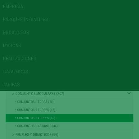
945 102 616
CONTACTO
-
info@lurkoi.com
EMPRESA
USUARIOS REGISTRADOS
PARQUES INFANTILES
PRODUCTOS
MOBILIARIO URBANO E INSTALACIÓN DE PARQUES INFANTILES
MARCAS
REALIZACIONES
CATÁLOGO
CATALOGOS
AREAS DE JUEGO
TARIFAS
TIROLINAS (27)
CONJUNTOS MODULARES (207)
CONJUNTOS 1 TORRE (80)
CONJUNTOS 2 TORRES (47)
CONJUNTOS 3 TORRES (46)
CONJUNTOS + 4 TORRES (44)
PANELES Y DIDACTICOS (59)