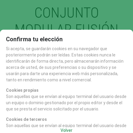
CONJUNTO
MODULAR FUSIÓN
Política de gestión de Cookies
Confirma tu elección
PLUS SUELO
Utilizamos cookies propias para el correcto funcionamiento del
Si acepta, se guardarán cookies en su navegador que
sitio. Además, se utilizan otras de terceros que analizan cómo
posteriormente podrán ser leídas. Estas cookies nunca le
NATURAL
se usan nuestros servicios para mejorar la experiencia de
identificarán de forma directa, pero almacenarán información
usuario, divulgar ofertas comerciales personalizadas o realizar
acerca de usted, de sus preferencias o su dispositivo y se
análisis de sus hábitos de navegación. Pulse el botón para
usarán para darte una experiencia web más personalizada,
aceptarlas o “Configurar” para poder bloquearlas.
tanto en rendimiento como a nivel comercial.
Puede revisar toda la información y retirar su consentimiento
Cookies propias
en cualquier momento desde nuestra
Son aquellas que se envían al equipo terminal del usuario desde
Política de Cookies
.
un equipo o dominio gestionado por el propio editor y desde el
que se presta el servicio solicitado por el usuario.
Cookies de terceros
Son aquellas que se envían al equipo terminal del usuario desde
Política de cookies
Volver
Configurar
un equipo o dominio que no es gestionado por el editor, sino por