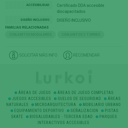
la navegación por el sitio. Un ejemplo de uso de este tipo de
ACCESIBILIDAD
Certificado DDA accesible
cookies son las que se utilizan para almacenar los datos de
discapacitados
navegación de un determinado idioma.
DISEÑO INCLUSIVO
DISEÑO INCLUSIVO
Cookies de preferencias o personalización
FAMILIAS RELACIONADAS
Son aquellas que permiten recordar información para que el
CONJUNTOS MODULARES
CONJUNTOS 3 TORRES
usuario acceda al servicio con determinadas características
que pueden diferenciar su experiencia de la de otros usuarios,
como, por ejemplo, el idioma, el número de resultados a
mostrar cuando el usuario realiza una búsqueda, el aspecto o
SOLICITAR MÁS INFO
RECOMENDAR
contenido del servicio en función del tipo de navegador a través
del cual el usuario accede al servicio o de la región desde la que
accede al servicio, etc.
Cookies publicitarias
Son aquellas que almacenan información del comportamiento
ÁREAS DE JUEGO
ÁREAS DE JUEGO COMPLETAS
de los usuarios obtenida a través de la observación continuada
JUEGOS ACCESIBLES
SUELOS DE SEGURIDAD
ÁREAS
de sus hábitos de navegación, lo que permite desarrollar un
NATURALES
MICROARQUITECTURA
MOBILIARIO URBANO
perfil específico para mostrar publicidad en función del mismo.
EQUIPAMIENTO DEPORTIVO
SEÑALIZACION
PISTAS
SKATE
BIOSALUDABLES - TERCERA EDAD
PARQUES
Cookies sociales
INTERACTIVOS ACCESIBLES
Cookies de redes sociales externas, que se utilizan para que los