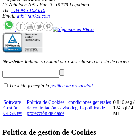
C/ Zabaldea Nº9 - Pab. 3 · 01170 Legutiano
Tel:
+34 945 102 616
Email:
info@lurkoi.com
Newsletter
Indique su e-mail para suscribirse a la lista de correo
He leído y acepto la
política de privacidad
Software
Política de Cookies
-
condiciones generales
0.846 seg /
Gestión
de contratación
-
aviso legal
-
política de
124 sql
/ 4
GESIO®
protección de datos
MB
Política de gestión de Cookies