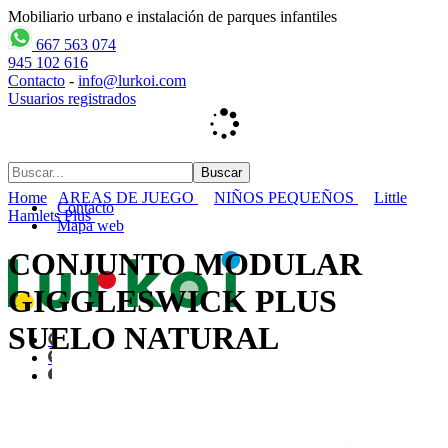
Mobiliario urbano e instalación de parques infantiles
667 563 074
945 102 616
Contacto
-
info@lurkoi.com
Usuarios registrados
Home
AREAS DE JUEGO
NIÑOS PEQUEÑOS
Little
Contacto
Hamlets Plus
Mapa web
CONJUNTO MODULAR
GIGGLESWICK PLUS
SUELO NATURAL