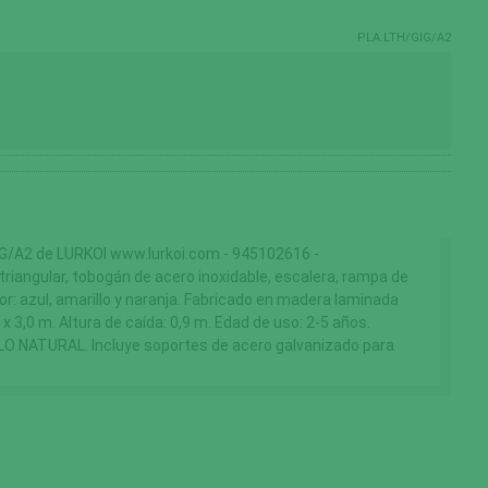
PLA.LTH/GIG/A2
A2 de LURKOI www.lurkoi.com - 945102616 -
riangular, tobogán de acero inoxidable, escalera, rampa de
lor: azul, amarillo y naranja. Fabricado en madera laminada
x 3,0 m. Altura de caída: 0,9 m. Edad de uso: 2-5 años.
LO NATURAL. Incluye soportes de acero galvanizado para