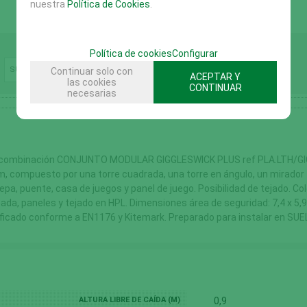
nuestra
Política de Cookies
.
Política de cookies
Configurar
SUELO DURO
Continuar solo con
ACEPTAR Y
las cookies
CONTINUAR
necesarias
 combinación CONJUNTO MODULAR GIGGLESWICK PLUS ref PLA.LTH/GIG/
m, compuesto por una torre cuadrada, una torre en ángulo, un mirador t
repa, puente, casa de juegos y panel de juego. Posibilidad de tejado. Co
ada, paneles y tejado en HPL. Dimensiones área de seguridad: 7,4 x 5,9 
ficado conforme a EN1176 y Kitemark. Preparado para instalar en SUE
ALTURA LIBRE DE CAÍDA (M)
0,9