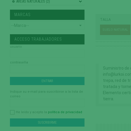
AREAS NATURALES (2)
MARCAS
TALLA
SUELO NATURAL
ACCESO TRABAJADORES
usuario
contraseña
Suministro de
info@lurkoi.co
trepa, red de t
tratada y torne
Indique su e-mail para suscribirse a la lista de
Elemento certi
correo
tierra.
política de privacidad
He leído y acepto la