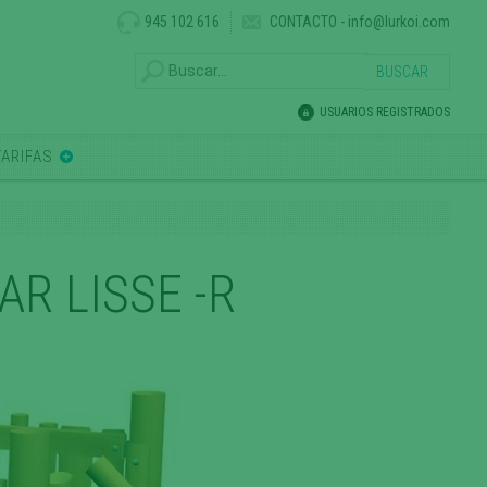
945 102 616
CONTACTO
-
info@lurkoi.com
USUARIOS REGISTRADOS
TARIFAS
R LISSE -R