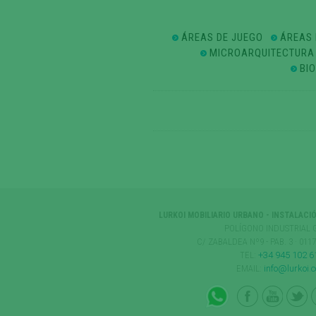
ÁREAS DE JUEGO
ÁREAS 
MICROARQUITECTURA
BI
LURKOI MOBILIARIO URBANO - INSTALACI
POLÍGONO INDUSTRIAL 
C/ ZABALDEA Nº9 - PAB. 3 · 01
TEL:
+34 945 102 6
EMAIL:
info@lurkoi.