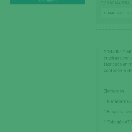
TIPO DE MADERA
S- MADERA DE R
CONJUNTO MODU
cuadrada con p
fabricado en m
conforme a EN
Elementos:
1 Plataforma c
1 Escalera de
1 Tobogán AT 