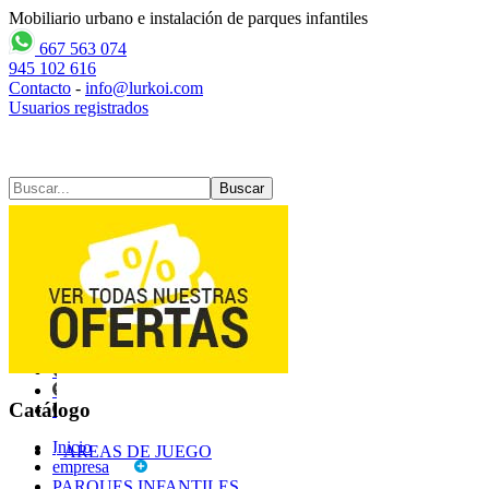
Mobiliario urbano e instalación de parques infantiles
667 563 074
945 102 616
Contacto
-
info@lurkoi.com
Usuarios registrados
Contacto
Mapa web
Catálogo
Inicio
AREAS DE JUEGO
empresa
PARQUES INFANTILES