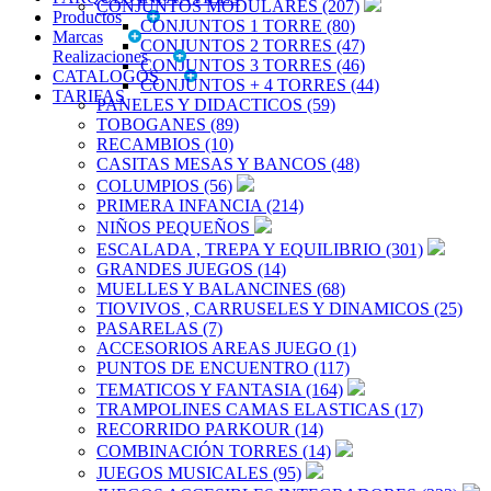
CONJUNTOS MODULARES (207)
Productos
CONJUNTOS 1 TORRE (80)
Marcas
CONJUNTOS 2 TORRES (47)
Realizaciones
CONJUNTOS 3 TORRES (46)
CATALOGOS
CONJUNTOS + 4 TORRES (44)
TARIFAS
PANELES Y DIDACTICOS (59)
TOBOGANES (89)
RECAMBIOS (10)
CASITAS MESAS Y BANCOS (48)
COLUMPIOS (56)
PRIMERA INFANCIA (214)
NIÑOS PEQUEÑOS
ESCALADA , TREPA Y EQUILIBRIO (301)
GRANDES JUEGOS (14)
MUELLES Y BALANCINES (68)
TIOVIVOS , CARRUSELES Y DINAMICOS (25)
PASARELAS (7)
ACCESORIOS AREAS JUEGO (1)
PUNTOS DE ENCUENTRO (117)
TEMATICOS Y FANTASIA (164)
TRAMPOLINES CAMAS ELASTICAS (17)
RECORRIDO PARKOUR (14)
COMBINACIÓN TORRES (14)
JUEGOS MUSICALES (95)