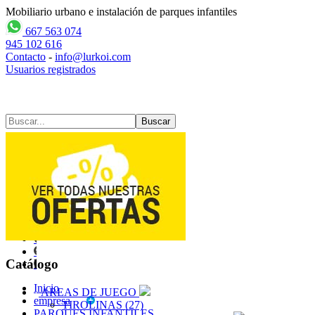
Mobiliario urbano e instalación de parques infantiles
667 563 074
945 102 616
Contacto
-
info@lurkoi.com
Usuarios registrados
Contacto
Mapa web
Catálogo
Inicio
AREAS DE JUEGO
empresa
TIROLINAS (27)
PARQUES INFANTILES