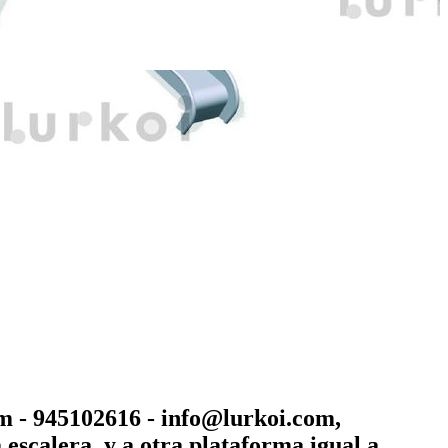
945102616 - info@lurkoi.com,
escalera, y a otra plataforma igual a