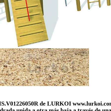
1226050R de LURKOI www.lurkoi.com - 
ada unida a otra más baja a través de una 