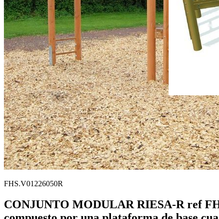
FHS.V01226050R
CONJUNTO MODULAR RIESA-R ref FHS.V0
compuesto por una plataforma de base cuadr