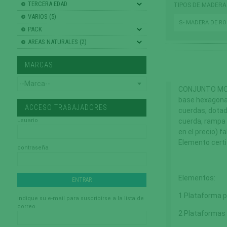
TERCERA EDAD
TIPOS DE MADERA
VARIOS (5)
S- MADERA DE R
PACK
AREAS NATURALES (2)
MARCAS
CONJUNTO MODU
base hexagonal
ACCESO TRABAJADORES
cuerdas, dotad
usuario
cuerda, rampa 
en el precio) f
Elemento cert
contraseña
Elementos:
1 Plataforma p
Indique su e-mail para suscribirse a la lista de
correo
2 Plataformas 