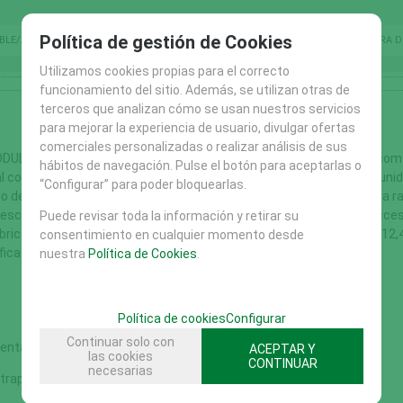
Política de gestión de Cookies
OBLE/ACERO
R- MADERA DE ROBINIA
K- MADERA TRATADA
L- MADERA 
Utilizamos cookies propias para el correcto
funcionamiento del sitio. Además, se utilizan otras de
terceros que analizan cómo se usan nuestros servicios
para mejorar la experiencia de usuario, divulgar ofertas
comerciales personalizadas o realizar análisis de sus
LAR ROSENHEIM-R ref FHS.V01240050R de LURKOI www.lurkoi.com - 9
hábitos de navegación. Pulse el botón para aceptarlas o
 con tejado a seis aguas, dos plataformas de base cuadrangular, unidas
“Configurar” para poder bloquearlas.
o de dos mallas cuadricula, un rocódromo, un tobogán de tubos una ra
escalonada, una rampa de peldaños colgantes, una escalera de acceso,
Puede revisar toda la información y retirar su
abricado en madera de Robinia. Dimensiones del área de seguridad: 12,40
consentimiento en cualquier momento desde
ificado conforme a EN1176.
nuestra
Política de Cookies
.
Política de cookies
Configurar
Continuar solo con
entagonal con tejado a cuatro aguas AT 1,95 m
ACEPTAR Y
las cookies
CONTINUAR
necesarias
trapezoidales sin tejado AT 1,45 m / 1,70 m