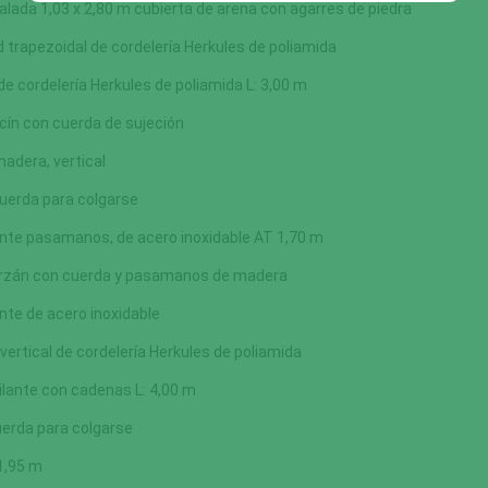
alada 1,03 x 2,80 m cubierta de arena con agarres de piedra
 trapezoidal de cordelería Herkules de poliamida
de cordelería Herkules de poliamida L: 3,00 m
cín con cuerda de sujeción
madera, vertical
uerda para colgarse
ante pasamanos, de acero inoxidable AT 1,70 m
arzán con cuerda y pasamanos de madera
ante de acero inoxidable
vertical de cordelería Herkules de poliamida
ilante con cadenas L: 4,00 m
erda para colgarse
1,95 m