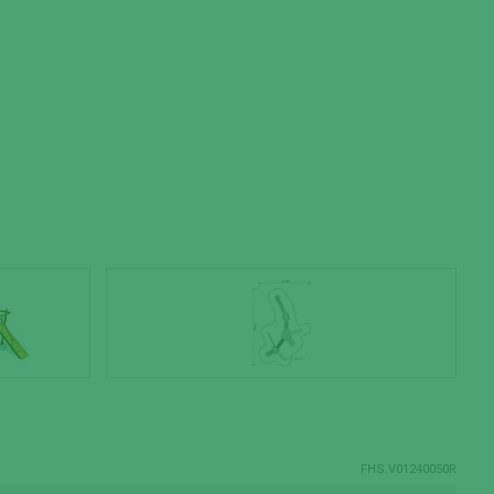
FHS.V01240050R