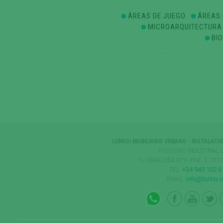
ÁREAS DE JUEGO
ÁREAS 
MICROARQUITECTURA
BI
LURKOI MOBILIARIO URBANO - INSTALACI
POLÍGONO INDUSTRIAL 
C/ ZABALDEA Nº9 - PAB. 3 · 01
TEL:
+34 945 102 6
EMAIL:
info@lurkoi.