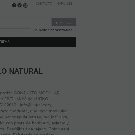
CONTACTO
MAPA WEB
USUARIOS REGISTRADOS
RIFAS
LO NATURAL
mbinación CONJUNTO MODULAR
LA.JB/RUM/A2 de LURKOI
5102616 - info@lurkoi.com,
rre cuadrada, una torre triangular,
no, tobogán de barras, red inclusiva,
dor con poste de bombero, asiento y
s. Posibilidad de tejado. Color: azul