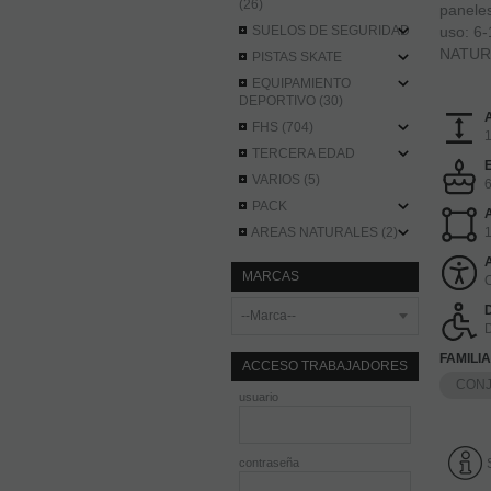
(26)
paneles
SUELOS DE SEGURIDAD
uso: 6
NATURAL
PISTAS SKATE
EQUIPAMIENTO
DEPORTIVO (30)
FHS (704)
1
TERCERA EDAD
VARIOS (5)
PACK
AREAS NATURALES (2)
1
MARCAS
C
FAMILI
ACCESO TRABAJADORES
CON
usuario
contraseña