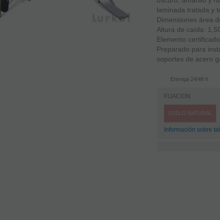
oscuro, amarillo y 
laminada tratada y 
Dimensiones área de
Altura de caída: 1,
Elemento certificad
Preparado para ins
soportes de acero ga
Entrega 24/48 h
FIJACION
SUELO NATURAL
Información sobre tal