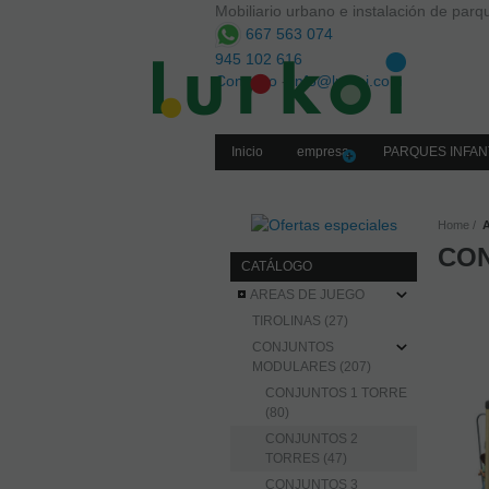
Mobiliario urbano e instalación de parqu
667 563 074
945 102 616
Contacto
-
info@lurkoi.com
Inicio
empresa
PARQUES INFAN
Home
CON
CATÁLOGO
AREAS DE JUEGO
TIROLINAS (27)
CONJUNTOS
MODULARES (207)
CONJUNTOS 1 TORRE
(80)
CONJUNTOS 2
TORRES (47)
CONJUNTOS 3