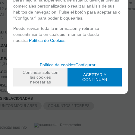
 y tejado en HPL. Dimensiones área de seguridad: 11,3 x 9,7 x 4,6 m. 
comerciales personalizadas o realizar análisis de sus
-12 años. Elemento certificado conforme a EN1176 y Kitemark. Prepar
hábitos de navegación. Pulse el botón para aceptarlas o
. Incluye soportes de acero galvanizado para tierra.
“Configurar” para poder bloquearlas.
Puede revisar toda la información y retirar su
ALTURA LIBRE DE CAÍDA (M)
consentimiento en cualquier momento desde
,5
nuestra
Política de Cookies
.
EDAD DE USO - RECOMENDADO (AÑOS)
6-12
AREA DE SEGURIDAD (M)
1,3 x 9,7 x 4,6
Política de cookies
Configurar
Continuar solo con
ACCESIBILIDAD
ACEPTAR Y
las cookies
ertificado DDA accesible discapacitados
CONTINUAR
necesarias
DISEÑO INCLUSIVO
DISEÑO INCLUSIVO
AS RELACIONADAS
JUNTOS MODULARES
CONJUNTOS 2 TORRES
Recomendar
Solicitar más info