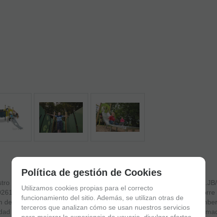
Política de gestión de Cookies
stro de combinación CONJUNTO MODULAR RUMBA PLUS ref PLA.JB/
Utilizamos cookies propias para el correcto
2616 - info@lurkoi.com, compuesto por una torre cuadrada, una torre tr
funcionamiento del sitio. Además, se utilizan otras de
 de barras, red inclusiva, puente curvo, trepador con poste de bomber
terceros que analizan cómo se usan nuestros servicios
idad de tejado. Color: azul oscuro, amarillo y naranja. Fabricado en m
para mejorar la experiencia de usuario, divulgar ofertas