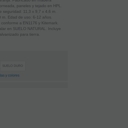
naranja. Fabricado en madera
torneada, paneles y tejado en HPL.
 seguridad: 11,3 x 9,7 x 4,6 m.
50 m. Edad de uso: 6-12 años.
o conforme a EN1176 y Kitemark.
talar en SUELO NATURAL. Incluye
lvanizado para tierra.
SUELO DURO
las y colores