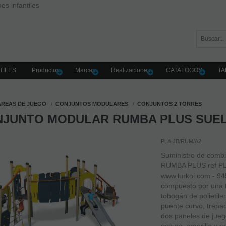
es infantiles
TILES
Productos
Marcas
Realizaciones
CATALOGOS
TA
AREAS DE JUEGO
CONJUNTOS MODULARES
CONJUNTOS 2 TORRES
JUNTO MODULAR RUMBA PLUS SUE
PLA.JB/RUM/A2
Suministro de co
RUMBA PLUS ref P
www.lurkoi.com - 94
compuesto por una to
tobogán de polietile
puente curvo, trepa
dos paneles de juego