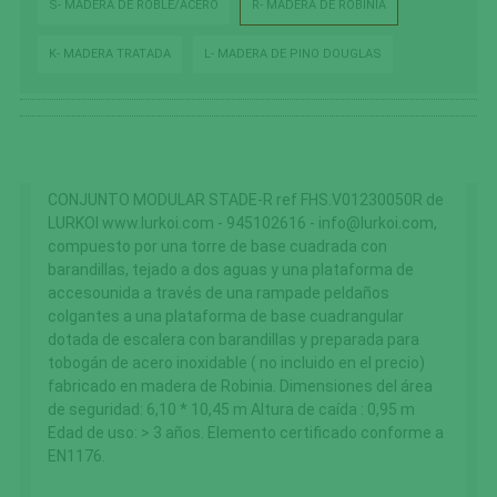
S- MADERA DE ROBLE/ACERO
R- MADERA DE ROBINIA
K- MADERA TRATADA
L- MADERA DE PINO DOUGLAS
CONJUNTO MODULAR STADE-R ref FHS.V01230050R de
LURKOI www.lurkoi.com - 945102616 - info@lurkoi.com,
compuesto por una torre de base cuadrada con
barandillas, tejado a dos aguas y una plataforma de
accesounida a través de una rampade peldaños
colgantes a una plataforma de base cuadrangular
dotada de escalera con barandillas y preparada para
tobogán de acero inoxidable ( no incluido en el precio)
fabricado en madera de Robinia. Dimensiones del área
de seguridad: 6,10 * 10,45 m Altura de caída : 0,95 m
Edad de uso: > 3 años. Elemento certificado conforme a
EN1176.