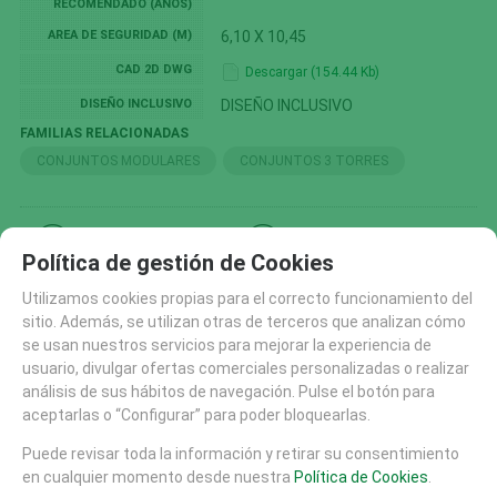
RECOMENDADO (AÑOS)
AREA DE SEGURIDAD (M)
6,10 X 10,45
CAD 2D DWG
Descargar (154.44 Kb)
DISEÑO INCLUSIVO
DISEÑO INCLUSIVO
FAMILIAS RELACIONADAS
CONJUNTOS MODULARES
CONJUNTOS 3 TORRES
SOLICITAR MÁS INFO
RECOMENDAR
Política de gestión de Cookies
CATÁLOGO
Utilizamos cookies propias para el correcto funcionamiento del
sitio. Además, se utilizan otras de terceros que analizan cómo
AREAS DE JUEGO
se usan nuestros servicios para mejorar la experiencia de
TIROLINAS (27)
usuario, divulgar ofertas comerciales personalizadas o realizar
CONJUNTOS MODULARES (207)
análisis de sus hábitos de navegación. Pulse el botón para
aceptarlas o “Configurar” para poder bloquearlas.
CONJUNTOS 1 TORRE (80)
CONJUNTOS 2 TORRES (47)
Puede revisar toda la información y retirar su consentimiento
en cualquier momento desde nuestra
CONJUNTOS 3 TORRES (46)
Política de Cookies
.