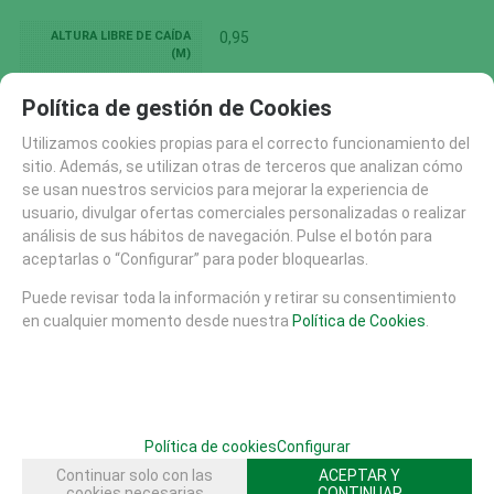
ALTURA LIBRE DE CAÍDA
0,95
(M)
EDAD DE USO -
2-6
Política de gestión de Cookies
RECOMENDADO (AÑOS)
AREA DE SEGURIDAD (M)
5,40 x 8,30
Utilizamos cookies propias para el correcto funcionamiento del
sitio. Además, se utilizan otras de terceros que analizan cómo
CAD 2D DWG
Descargar (218.21 Kb)
se usan nuestros servicios para mejorar la experiencia de
DISEÑO INCLUSIVO
DISEÑO INCLUSIVO
usuario, divulgar ofertas comerciales personalizadas o realizar
FAMILIAS RELACIONADAS
análisis de sus hábitos de navegación. Pulse el botón para
aceptarlas o “Configurar” para poder bloquearlas.
AREAS DE JUEGO
CONJUNTOS MODULARES
PRIMERA INFANCIA
CONJUNTOS 2 TORRES
Puede revisar toda la información y retirar su consentimiento
en cualquier momento desde nuestra
Política de Cookies
.
JUEGOS ACCESIBLES INTEGRADORES
CONJUNTO MODULAR ACCESIBLES E INTEGRADORES
FHS
VARIOSET MINI
Política de cookies
Configurar
Continuar solo con las
ACEPTAR Y
SOLICITAR MÁS INFO
RECOMENDAR
cookies necesarias
CONTINUAR