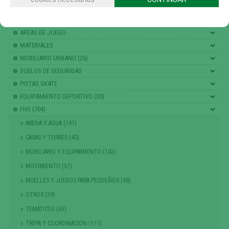
CATÁLOGO
AREAS DE JUEGO
MATERIALES
MOBILIARIO URBANO (26)
SUELOS DE SEGURIDAD
PISTAS SKATE
EQUIPAMIENTO DEPORTIVO (30)
FHS (704)
ARENA Y AGUA (141)
CASAS Y TORRES (40)
MOBILIARIO Y EQUIPAMIENTO (102)
MOVIMIENTO (37)
MUELLES Y JUEGOS PARA PEQUEÑOS (48)
OTROS (39)
TEMÁTICOS (63)
TREPA Y COORDINACION (111)