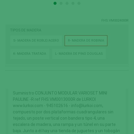
FHS.VM0024000R
TIPOS DE MADERA
S- MADERA DE ROBLE/ACERO
R- MADERA DE ROBINIA
K- MADERA TRATADA
L- MADERA DE PINO DOUGLAS
Suministro CONJUNTO MODULAR VARIOSET MINI
PAULINE -R ref FHS.VM0013000R de LURKOI
www.lurkoi.com - 945102616 - info@lurkoi.com,
compuesto por dos plataformas cuadrangulares sin
tejado, un poste vertical con bandera tipo 4, una
escalera de madera, una rampa y un túnel en su parte
baja. Junto a él hay una tienda de juguetes y un tobogán