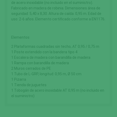
de acero inoxidable (no incluido en el suministro).
Fabricado en madera de robinia. Dimensiones área de
seguridad: 5,40 x 8,30. Altura de caída: 0,95 m. Edad de
uso: 2-6 años. Elemento certificado conforme a EN1176.
Elementos
2
Plataformas
cuadradas
sin
techo
, AT
0,95
/
0,75
m
1 Poste
extendido
con la bandera
tipo 4
1
Escalera
de madera con
barandilla
de madera
1
Rampa
con
barandilla
de madera
2
Muros cerrados de PE
1
Tubo de
L-
GRP, longi
tud:
0,95
m
, Ø
50
cm
1
Pizarra
1 Tienda
de juguetes
1 Tobogán
de acero inoxidable
AT
0,95
m (no incluido en
el suministro)