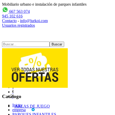
Mobiliario urbano e instalación de parques infantiles
667 563 074
945 102 616
Contacto
-
info@lurkoi.com
Usuarios registrados
Contacto
Mapa web
Catálogo
Inicio
AREAS DE JUEGO
empresa
PARQUES INFANTILES