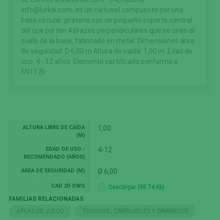
info@lurkoi.com, es un carrusel compuesto por una
base circular giratoria con un pequeño soporte central
del que parten 4 brazos perpendiculares que se unen al
suelo de la base, fabricado en metal. Dimensiones área
de seguridad: D 6,00 m Altura de caída: 1,00 m. Edad de
uso: 4 - 12 años. Elemento certificado conforme a
EN1176.
ALTURA LIBRE DE CAÍDA
1,00
(M)
EDAD DE USO -
4-12
RECOMENDADO (AÑOS)
AREA DE SEGURIDAD (M)
Ø 6,00
CAD 2D DWG
Descargar (98.74 Kb)
FAMILIAS RELACIONADAS
AREAS DE JUEGO
TIOVIVOS , CARRUSELES Y DINAMICOS