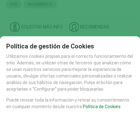
FHS
MOVIMIENTO
SOLICITAR MÁS INFO
RECOMENDAR
CATÁLOGO
Política de gestión de Cookies
AREAS DE JUEGO
Utilizamos cookies propias para el correcto funcionamiento del
MATERIALES
sitio. Además, se utilizan otras de terceros que analizan cómo
MOBILIARIO URBANO (26)
se usan nuestros servicios para mejorar la experiencia de
SUELOS DE SEGURIDAD
usuario, divulgar ofertas comerciales personalizadas o realizar
análisis de sus hábitos de navegación. Pulse el botón para
PISTAS SKATE
aceptarlas o “Configurar” para poder bloquearlas.
EQUIPAMIENTO DEPORTIVO (30)
FHS (704)
Puede revisar toda la información y retirar su consentimiento
en cualquier momento desde nuestra
Política de Cookies
.
ARENA Y AGUA (141)
CASAS Y TORRES (40)
MOBILIARIO Y EQUIPAMIENTO (102)
MOVIMIENTO (37)