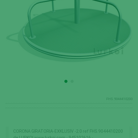
FHS.9044410200
CORONA GIRATORIA-EXKLUSIV -2.0 ref FHS.9044410200
de LURKOI www.lurkoi.com - 945102616 -