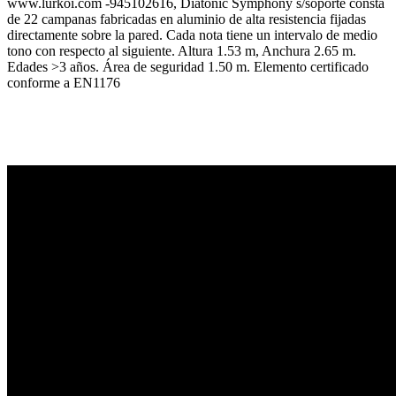
www.lurkoi.com -945102616, Diatonic Symphony s/soporte consta
de 22 campanas fabricadas en aluminio de alta resistencia fijadas
directamente sobre la pared. Cada nota tiene un intervalo de medio
tono con respecto al siguiente. Altura 1.53 m, Anchura 2.65 m.
Edades >3 años. Área de seguridad 1.50 m. Elemento certificado
conforme a EN1176