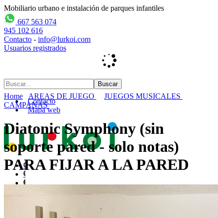
Mobiliario urbano e instalación de parques infantiles
667 563 074
945 102 616
Contacto
-
info@lurkoi.com
Usuarios registrados
Home
AREAS DE JUEGO
JUEGOS MUSICALES
Contacto
CAMPANAS
Mapa web
Diatonic Symphony (sin
soporte pared - solo notas)
PARA FIJAR A LA PARED
Inicio
empresa
PARQUES INFANTILES