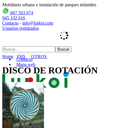
Mobiliario urbano e instalación de parques infantiles
667 563 074
945 102 616
Contacto
-
info@lurkoi.com
Usuarios registrados
Home
FHS
OTROS
Contacto
Mapa web
DISCO DE ROTACIÓN