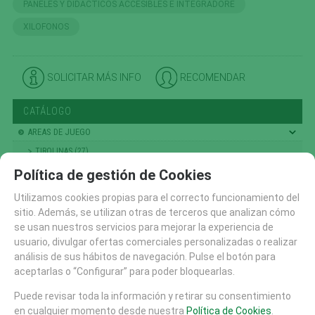
PANELES Y DIDACTICOS ACCESIBLES E INTEGRADORE
XILOFONOS
SOLICITAR MÁS INFO
RECOMENDAR
CATÁLOGO
AREAS DE JUEGO
TIROLINAS (27)
CONJUNTOS MODULARES (207)
Política de gestión de Cookies
PANELES Y DIDACTICOS (59)
Utilizamos cookies propias para el correcto funcionamiento del
TOBOGANES (89)
sitio. Además, se utilizan otras de terceros que analizan cómo
se usan nuestros servicios para mejorar la experiencia de
RECAMBIOS (10)
usuario, divulgar ofertas comerciales personalizadas o realizar
CASITAS MESAS Y BANCOS (48)
análisis de sus hábitos de navegación. Pulse el botón para
COLUMPIOS (56)
aceptarlas o “Configurar” para poder bloquearlas.
PRIMERA INFANCIA (214)
Puede revisar toda la información y retirar su consentimiento
NIÑOS PEQUEÑOS
en cualquier momento desde nuestra
Política de Cookies
.