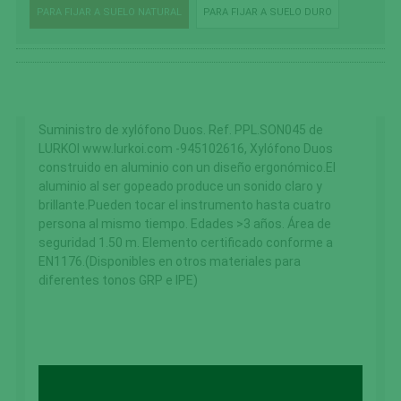
PARA FIJAR A SUELO NATURAL
PARA FIJAR A SUELO DURO
Suministro de xylófono Duos. Ref. PPL.SON045 de
LURKOI www.lurkoi.com -945102616, Xylófono Duos
construido en aluminio con un diseño ergonómico.El
aluminio al ser gopeado produce un sonido claro y
brillante.Pueden tocar el instrumento hasta cuatro
persona al mismo tiempo. Edades >3 años. Área de
seguridad 1.50 m. Elemento certificado conforme a
EN1176.(Disponibles en otros materiales para
diferentes tonos GRP e IPE)