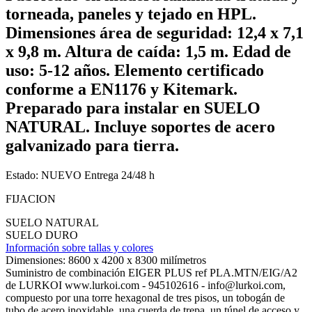
torneada, paneles y tejado en HPL.
Dimensiones área de seguridad: 12,4 x 7,1
x 9,8 m. Altura de caída: 1,5 m. Edad de
uso: 5-12 años. Elemento certificado
conforme a EN1176 y Kitemark.
Preparado para instalar en SUELO
NATURAL. Incluye soportes de acero
galvanizado para tierra.
Estado:
NUEVO
Entrega 24/48 h
FIJACION
SUELO NATURAL
SUELO DURO
Información sobre tallas y colores
Dimensiones:
8600 x 4200 x 8300 milímetros
Suministro de combinación EIGER PLUS ref PLA.MTN/EIG/A2
de LURKOI www.lurkoi.com - 945102616 - info@lurkoi.com,
compuesto por una torre hexagonal de tres pisos, un tobogán de
tubo de acero inoxidable, una cuerda de trepa, un túnel de acceso y