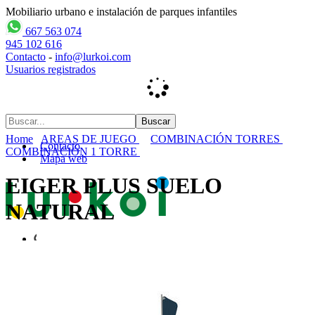
Mobiliario urbano e instalación de parques infantiles
667 563 074
945 102 616
Contacto
-
info@lurkoi.com
Usuarios registrados
Home
AREAS DE JUEGO
COMBINACIÓN TORRES
Contacto
COMBINACIÓN 1 TORRE
Mapa web
EIGER PLUS SUELO
NATURAL
Inicio
empresa
PARQUES INFANTILES