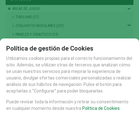
AREAS DE JUEGO
TIROLINAS (27)
CONJUNTOS MODULARES (207)
PANELES Y DIDACTICOS (59)
TOBOGANES (89)
Política de gestión de Cookies
RECAMBIOS (10)
Utilizamos cookies propias para el correcto funcionamiento del
CASITAS MESAS Y BANCOS (48)
sitio. Además, se utilizan otras de terceros que analizan cómo
COLUMPIOS (56)
se usan nuestros servicios para mejorar la experiencia de
usuario, divulgar ofertas comerciales personalizadas o realizar
PRIMERA INFANCIA (214)
análisis de sus hábitos de navegación. Pulse el botón para
NIÑOS PEQUEÑOS
aceptarlas o “Configurar” para poder bloquearlas.
ESCALADA , TREPA Y EQUILIBRIO (301)
Puede revisar toda la información y retirar su consentimiento
GRANDES JUEGOS (14)
en cualquier momento desde nuestra
Política de Cookies
.
MUELLES Y BALANCINES (68)
TIOVIVOS , CARRUSELES Y DINAMICOS (25)
PASARELAS (7)
ACCESORIOS AREAS JUEGO (1)