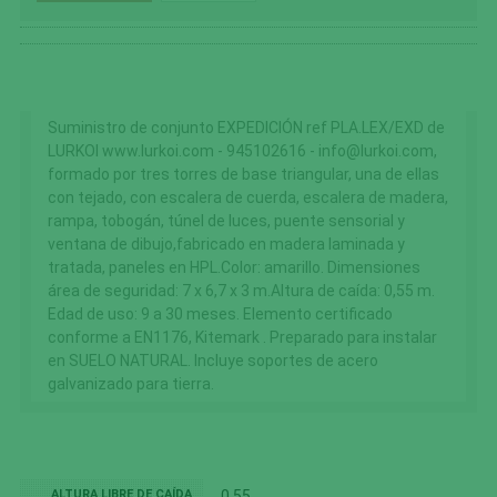
Suministro de conjunto EXPEDICIÓN ref PLA.LEX/EXD de
LURKOI www.lurkoi.com - 945102616 - info@lurkoi.com,
formado por tres torres de base triangular, una de ellas
con tejado, con escalera de cuerda, escalera de madera,
rampa, tobogán, túnel de luces, puente sensorial y
ventana de dibujo,fabricado en madera laminada y
tratada, paneles en HPL.Color: amarillo. Dimensiones
área de seguridad: 7 x 6,7 x 3 m.Altura de caída: 0,55 m.
Edad de uso: 9 a 30 meses. Elemento certificado
conforme a EN1176, Kitemark . Preparado para instalar
en SUELO NATURAL. Incluye soportes de acero
galvanizado para tierra.
ALTURA LIBRE DE CAÍDA
0,55