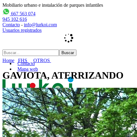
Mobiliario urbano e instalación de parques infantiles
667 563 074
945 102 616
Contacto
-
info@lurkoi.com
Usuarios registrados
Home
FHS
OTROS
Contacto
Mapa web
GAVIOTA, ATERRIZANDO