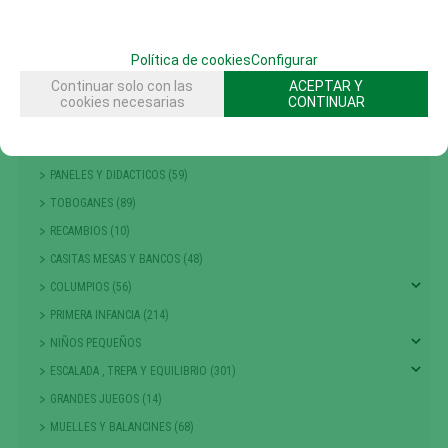
SOLICITAR MÁS INFO
RECOMENDAR
Política de cookies
Configurar
CATÁLOGO
Continuar solo con las
ACEPTAR Y
AREAS DE JUEGO
cookies necesarias
CONTINUAR
TIROLINAS (27)
CONJUNTOS MODULARES (207)
PANELES Y DIDACTICOS (59)
TOBOGANES (89)
RECAMBIOS (10)
CASITAS MESAS Y BANCOS (48)
COLUMPIOS (56)
PRIMERA INFANCIA (214)
NIÑOS PEQUEÑOS
ESCALADA , TREPA Y EQUILIBRIO (301)
GRANDES JUEGOS (14)
MUELLES Y BALANCINES (68)