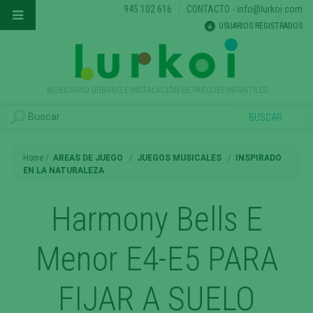
945 102 616
CONTACTO
-
info@lurkoi.com
USUARIOS REGISTRADOS
MOBILIARIO URBANO E INSTALACIÓN DE PARQUES INFANTILES
Home
AREAS DE JUEGO
JUEGOS MUSICALES
INSPIRADO
EN LA NATURALEZA
Harmony Bells E
Menor E4-E5 PARA
FIJAR A SUELO