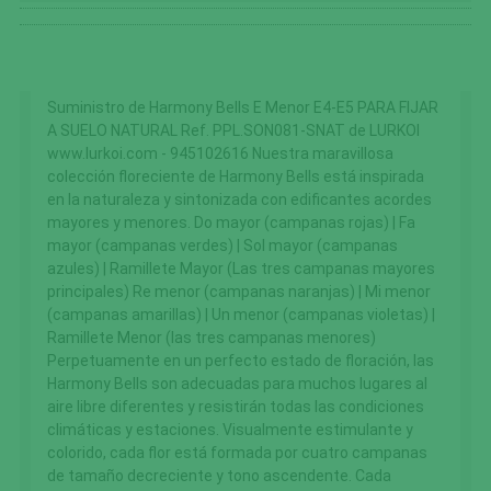
Suministro de Harmony Bells E Menor E4-E5 PARA FIJAR
A SUELO NATURAL Ref. PPL.SON081-SNAT de LURKOI
www.lurkoi.com - 945102616 Nuestra maravillosa
colección floreciente de Harmony Bells está inspirada
en la naturaleza y sintonizada con edificantes acordes
mayores y menores. Do mayor (campanas rojas) | Fa
mayor (campanas verdes) | Sol mayor (campanas
azules) | Ramillete Mayor (Las tres campanas mayores
principales) Re menor (campanas naranjas) | Mi menor
(campanas amarillas) | Un menor (campanas violetas) |
Ramillete Menor (las tres campanas menores)
Perpetuamente en un perfecto estado de floración, las
Harmony Bells son adecuadas para muchos lugares al
aire libre diferentes y resistirán todas las condiciones
climáticas y estaciones. Visualmente estimulante y
colorido, cada flor está formada por cuatro campanas
de tamaño decreciente y tono ascendente. Cada