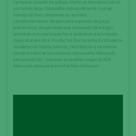
campana, cuando se golpea, emite un tono puro con un
sostenido largo. Disponible individualmente o en un
manojo de tres campanas en acordes
complementarios. Ideales para espacios de juego
interactivos, despertarán una sensación de intriga y
animarán a los participantes a dedicarse a la creación
musical al aire libre. Productos Destacados Estimulante
visualmente Diseño colorido, fácil fijación y excelente
sonido Involucrar los recursos sensoriales Adecuado
para proyectos / parques accesibles según la ADA
Adecuado para parques infantiles inclusivos