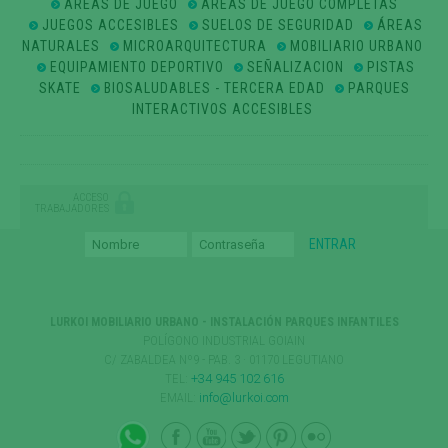
ÁREAS DE JUEGO
ÁREAS DE JUEGO COMPLETAS
JUEGOS ACCESIBLES
SUELOS DE SEGURIDAD
ÁREAS
NATURALES
MICROARQUITECTURA
MOBILIARIO URBANO
EQUIPAMIENTO DEPORTIVO
SEÑALIZACION
PISTAS
SKATE
BIOSALUDABLES - TERCERA EDAD
PARQUES
INTERACTIVOS ACCESIBLES
ACCESO
TRABAJADORES
LURKOI MOBILIARIO URBANO - INSTALACIÓN PARQUES INFANTILES
POLÍGONO INDUSTRIAL GOIAIN
C/ ZABALDEA Nº9 - PAB. 3 · 01170 LEGUTIANO
TEL:
+34 945 102 616
EMAIL:
info@lurkoi.com