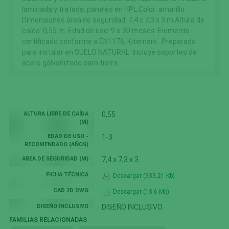
laminada y tratada, paneles en HPL.Color: amarillo.
Dimensiones área de seguridad: 7,4 x 7,3 x 3 m.Altura de
caída: 0,55 m. Edad de uso: 9 a 30 meses. Elemento
certificado conforme a EN1176, Kitemark . Preparado
para instalar en SUELO NATURAL. Incluye soportes de
acero galvanizado para tierra.
ALTURA LIBRE DE CAÍDA
0,55
(M)
EDAD DE USO -
1-3
RECOMENDADO (AÑOS)
AREA DE SEGURIDAD (M)
7,4 x 7,3 x 3
FICHA TÉCNICA
Descargar (333.21 Kb)
CAD 2D DWG
Descargar (13.6 Mb)
DISEÑO INCLUSIVO
DISEÑO INCLUSIVO
FAMILIAS RELACIONADAS