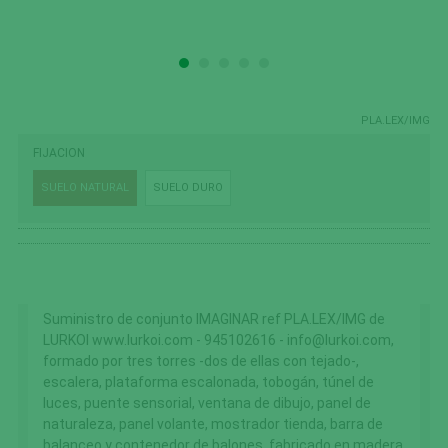
PLA.LEX/IMG
FIJACION
SUELO NATURAL
SUELO DURO
Suministro de conjunto IMAGINAR ref PLA.LEX/IMG de
LURKOI www.lurkoi.com - 945102616 - info@lurkoi.com,
formado por tres torres -dos de ellas con tejado-,
escalera, plataforma escalonada, tobogán, túnel de
luces, puente sensorial, ventana de dibujo, panel de
naturaleza, panel volante, mostrador tienda, barra de
balanceo y contenedor de balones, fabricado en madera