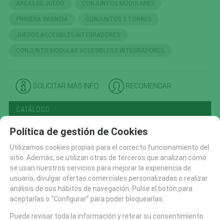
AREAS DE JUEGO
CONJUNTOS MODULARES
PRIMERA INFANCIA
CONJUNTOS 3 TORRES
JUEGOS ACCESIBLES INTEGRADORES
CONJUNTO MODULAR ACCESIBLES E INTEGRADORES
SOLICITAR MÁS INFO
RECOMENDAR
CATÁLOGO
AREAS DE JUEGO
Política de gestión de Cookies
TIROLINAS (27)
Utilizamos cookies propias para el correcto funcionamiento del
CONJUNTOS MODULARES (207)
sitio. Además, se utilizan otras de terceros que analizan cómo
PANELES Y DIDACTICOS (59)
se usan nuestros servicios para mejorar la experiencia de
usuario, divulgar ofertas comerciales personalizadas o realizar
TOBOGANES (89)
análisis de sus hábitos de navegación. Pulse el botón para
RECAMBIOS (10)
aceptarlas o “Configurar” para poder bloquearlas.
CASITAS MESAS Y BANCOS (48)
Puede revisar toda la información y retirar su consentimiento