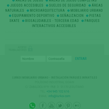
ÁREAS DE JUEGO
ÁREAS DE JUEGO COMPLETAS
JUEGOS ACCESIBLES
SUELOS DE SEGURIDAD
ÁREAS
NATURALES
MICROARQUITECTURA
MOBILIARIO URBANO
EQUIPAMIENTO DEPORTIVO
SEÑALIZACION
PISTAS
SKATE
BIOSALUDABLES - TERCERA EDAD
PARQUES
INTERACTIVOS ACCESIBLES
ACCESO
TRABAJADORES
LURKOI MOBILIARIO URBANO - INSTALACIÓN PARQUES INFANTILES
POLÍGONO INDUSTRIAL GOIAIN
C/ ZABALDEA Nº9 - PAB. 3 · 01170 LEGUTIANO
TEL:
+34 945 102 616
EMAIL:
info@lurkoi.com