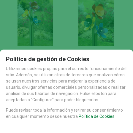
Harmony Flowers
Harmony Flowers
Ramillete mayor
Ramillete menor
Política de gestión de Cookies
Utilizamos cookies propias para el correcto funcionamiento del
sitio. Además, se utilizan otras de terceros que analizan cómo
se usan nuestros servicios para mejorar la experiencia de
usuario, divulgar ofertas comerciales personalizadas o realizar
análisis de sus hábitos de navegación. Pulse el botón para
aceptarlas o “Configurar” para poder bloquearlas.
Puede revisar toda la información y retirar su consentimiento
en cualquier momento desde nuestra
Política de Cookies
.