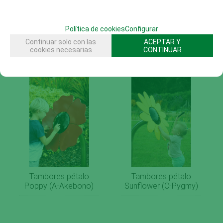
Tambores pétalo
Tambores pétalo
Forget Me Not (C-
Política de cookies
Configurar
Daisy (A-menor)
mayor)
Continuar solo con las
ACEPTAR Y
cookies necesarias
CONTINUAR
Tambores pétalo
Tambores pétalo
Poppy (A-Akebono)
Sunflower (C-Pygmy)