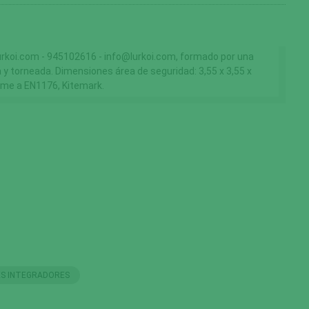
koi.com - 945102616 - info@lurkoi.com, formado por una
 y torneada. Dimensiones área de seguridad: 3,55 x 3,55 x
orme a EN1176, Kitemark.
ES INTEGRADORES