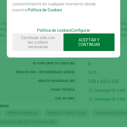
consentimiento en cualquier momento desde
nuestra
Política de Cookies
.
 conjunto JARDINERA DE MADERA -4 REF PLA.OCP/04 de LURKOI www.lur
rangular de 1 x 1 m con cornisa, fabricado en madera laminada, tratada
Política de cookies
Configurar
 de caída: 0 m. Edad de uso: de 3 a 11 años. Elemento certificado conf
Continuar solo con
ACEPTAR Y
las cookies
CONTINUAR
necesarias
ALTURA LIBRE DE CAÍDA (M)
0
EDAD DE USO - RECOMENDADO (AÑOS)
3-11
AREA DE SEGURIDAD (M)
3,55 x 3,55 x 1,55
FICHA TÉCNICA
Descargar (81.6 Kb)
CAD 2D DWG
Descargar (81.6 Kb)
NADAS
PRIMERA INFANCIA
PANELES Y DIDACTICOS
JUEGOS ACCESIBL
TICOS ACCESIBLES E INTEGRADORE