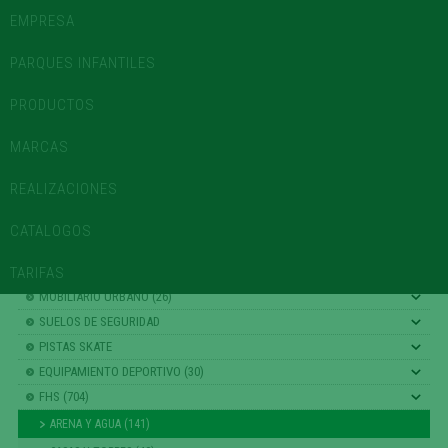
945 102 616
CONTACTO
-
info@lurkoi.com
EMPRESA
USUARIOS REGISTRADOS
PARQUES INFANTILES
PRODUCTOS
MOBILIARIO URBANO E INSTALACIÓN DE PARQUES INFANTILES
MARCAS
REALIZACIONES
CATÁLOGO
CATALOGOS
AREAS DE JUEGO
TARIFAS
MATERIALES
MOBILIARIO URBANO (26)
SUELOS DE SEGURIDAD
PISTAS SKATE
EQUIPAMIENTO DEPORTIVO (30)
FHS (704)
ARENA Y AGUA (141)