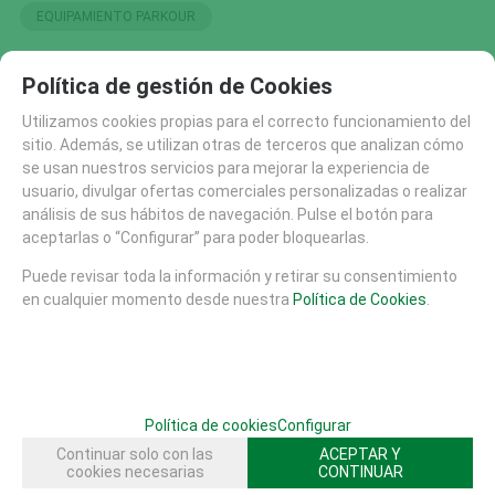
EQUIPAMIENTO PARKOUR
Política de gestión de Cookies
SOLICITAR MÁS INFO
RECOMENDAR
Utilizamos cookies propias para el correcto funcionamiento del
sitio. Además, se utilizan otras de terceros que analizan cómo
CATÁLOGO
se usan nuestros servicios para mejorar la experiencia de
AREAS DE JUEGO
usuario, divulgar ofertas comerciales personalizadas o realizar
MATERIALES
análisis de sus hábitos de navegación. Pulse el botón para
aceptarlas o “Configurar” para poder bloquearlas.
MOBILIARIO URBANO (26)
SUELOS DE SEGURIDAD
Puede revisar toda la información y retirar su consentimiento
PISTAS SKATE
en cualquier momento desde nuestra
Política de Cookies
.
EQUIPAMIENTO DEPORTIVO (30)
EQUIPAMIENTO PARKOUR (21)
FUTBOLIN HORMIGON (2)
MESAS JUEGO AJEDREZ PARCHIS (20)
Política de cookies
Configurar
OTROS DEPORTES (62)
Continuar solo con las
ACEPTAR Y
cookies necesarias
CONTINUAR
PING PONG (1)