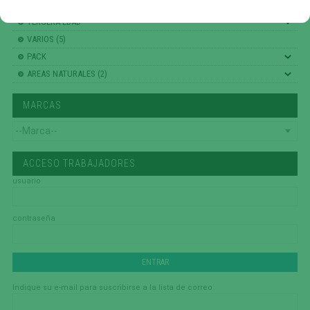
FHS (704)
TERCERA EDAD
VARIOS (5)
PACK
AREAS NATURALES (2)
MARCAS
ACCESO TRABAJADORES
usuario
contraseña
Indique su e-mail para suscribirse a la lista de correo