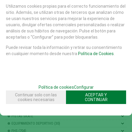
Utilizamos cookies propias para el correcto funcionamiento del
FAMILIAS RELACIONADAS
sitio. Además, se utilizan otras de terceros que analizan cómo
AREAS DE JUEGO
JUGAR CON AGUA
se usan nuestros servicios para mejorar la experiencia de
JUEGOS ACCESIBLES INTEGRADORES
usuario, divulgar ofertas comerciales personalizadas o realizar
análisis de sus hábitos de navegación. Pulse el botón para
JUEGO AGUA Y ARENA ACCESIBLES E INTEGRADORES
FHS
aceptarlas o “Configurar” para poder bloquearlas.
ARENA Y AGUA
Puede revisar toda la información y retirar su consentimiento
en cualquier momento desde nuestra
Política de Cookies
.
SOLICITAR MÁS INFO
RECOMENDAR
CATÁLOGO
AREAS DE JUEGO
Política de cookies
Configurar
MATERIALES
Continuar solo con las
ACEPTAR Y
cookies necesarias
CONTINUAR
MOBILIARIO URBANO (26)
SUELOS DE SEGURIDAD
PISTAS SKATE
EQUIPAMIENTO DEPORTIVO (30)
FHS (704)