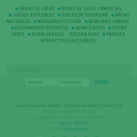
ÁREAS DE JUEGO
ÁREAS DE JUEGO COMPLETAS
JUEGOS ACCESIBLES
SUELOS DE SEGURIDAD
ÁREAS
NATURALES
MICROARQUITECTURA
MOBILIARIO URBANO
EQUIPAMIENTO DEPORTIVO
SEÑALIZACION
PISTAS
SKATE
BIOSALUDABLES - TERCERA EDAD
PARQUES
INTERACTIVOS ACCESIBLES
ACCESO
TRABAJADORES
LURKOI MOBILIARIO URBANO - INSTALACIÓN PARQUES INFANTILES
POLÍGONO INDUSTRIAL GOIAIN
C/ ZABALDEA Nº9 - PAB. 3 · 01170 LEGUTIANO
TEL:
+34 945 102 616
EMAIL:
info@lurkoi.com