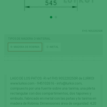
FHS.905220250R
TIPOS DE MADERA O MATERIAL
R- MADERA DE ROBINIA
O -METAL
LAGO DE LOS PATOS -R ref FHS.905220250R de LURKOI
www.lurkoi.com - 945102616 - info@lurkoi.com,
compuesto por una fuente sobre una tarima, una pileta
rectangular con dos compartimentos, dos tapones y
embudo, fabricado en metal con las patas y la tarima en
madera de Robinia. Dimensiones área de seguridad: 4,20