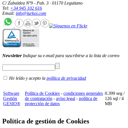
C/ Zabaldea Nº9 - Pab. 3 · 01170 Legutiano
Tel:
+34 945 102 616
Email:
info@lurkoi.com
Newsletter
Indique su e-mail para suscribirse a la lista de correo
He leído y acepto la
política de privacidad
Software
Política de Cookies
-
condiciones generales
0.399 seg /
Gestión
de contratación
-
aviso legal
-
política de
126 sql
/ 4
GESIO®
protección de datos
MB
Política de gestión de Cookies