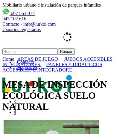
Mobiliario urbano e instalación de parques infantiles
667 563 074
945 102 616
Contacto
-
info@lurkoi.com
Usuarios registrados
Home
AREAS DE JUEGO
JUEGOS ACCESIBLES
Contacto
INTEGRADORES
PANELES Y DIDACTICOS
Mapa web
ACCESIBLES E INTEGRADORE
MESA DE INSPECCIÓN
ECOLÓGICA SUELO
NATURAL
Inicio
empresa
PARQUES INFANTILES