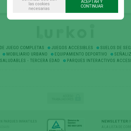
ACEPTAR Y
las cookies
CONTINUAR
necesarias
DE JUEGO COMPLETAS
JUEGOS ACCESIBLES
SUELOS DE SE
MOBILIARIO URBANO
EQUIPAMIENTO DEPORTIVO
SEÑALI
OSALUDABLES - TERCERA EDAD
PARQUES INTERACTIVOS ACCES
ACCESO
TRABAJADORES
NEWSLETTER
I
ÓN PARQUES INFANTILES
GOIAIN
A LA LISTA DE COR