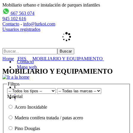
Mobiliario urbano e instalación de parques infantiles
667 563 074
945 102 616
Contacto
-
info@lurkoi.com
Usuarios registrados
Home
FHS
MOBILIARIO Y EQUIPAMIENTO
Contacto
Mapa web
MOBILIARIO Y EQUIPAMIENTO
Filtros
Material
Acero Inoxidable
Madera conifera tratada / patas acero
Pino Douglas