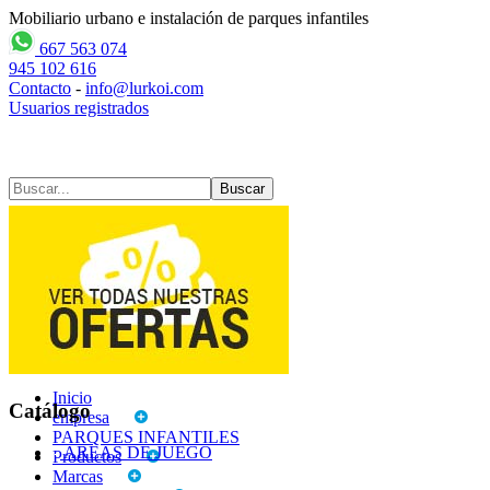
Mobiliario urbano e instalación de parques infantiles
667 563 074
945 102 616
Contacto
-
info@lurkoi.com
Usuarios registrados
Contacto
Mapa web
Inicio
Catálogo
empresa
PARQUES INFANTILES
AREAS DE JUEGO
Productos
Marcas